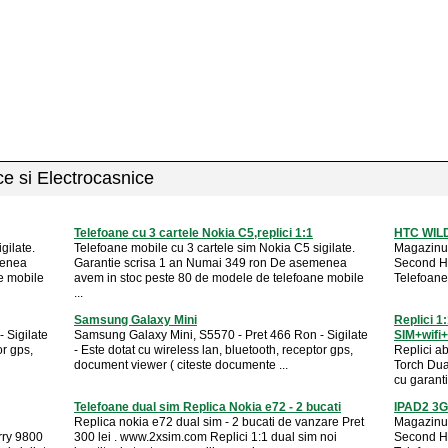
ice si Electrocasnice
Telefoane cu 3 cartele Nokia C5,replici 1:1
HTC WIL
gilate.
Telefoane mobile cu 3 cartele sim Nokia C5 sigilate.
Magazinul
menea
Garantie scrisa 1 an Numai 349 ron De asemenea
Second Ha
e mobile
avem in stoc peste 80 de modele de telefoane mobile
Telefoane
...
Samsung Galaxy Mini
Replici 
 Sigilate
Samsung Galaxy Mini, S5570 - Pret 466 Ron - Sigilate
SIM+wifi+
or gps,
- Este dotat cu wireless lan, bluetooth, receptor gps,
Replici ab
document viewer ( citeste documente ...
Torch Dual
cu garanti
Telefoane dual sim Replica Nokia e72 - 2 bucati
IPAD2 3
Replica nokia e72 dual sim - 2 bucati de vanzare Pret
Magazinul
erry 9800
300 lei . www.2xsim.com Replici 1:1 dual sim noi
Second Ha