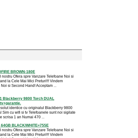
DFIRE BROWN-180E
 nostru Ofera spre Vanzare Telefoane Noi si
nd la Cele Mai Mici Preturi!!! Vindem
 Noi si Second Hand! Acceptam ...
1:1 Blackberry 9800 Torch DUAL
tv+garantie.
solut identice cu originalul Blackberry 9800
 Sim cu wifi si tv Telefoanele sunt noi sigilate
e scrisa 1 an Numai 470 ...
G 64GB BLACK/WHITE=755E
 nostru Ofera spre Vanzare Telefoane Noi si
nd la Cele Mai Mici Preturi!!! Vindem