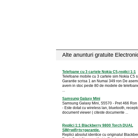
Alte anunturi gratuite Electron
Telefoane cu 3 cartele Nokia C5,replici 1:1
Telefoane mobile cu 3 cartele sim Nokia C5 si
Garantie scrisa 1 an Numai 349 ron De ase
avem in stoc peste 80 de modele de telefoan
...
Samsung Galaxy Mini
Samsung Galaxy Mini, S5570 - Pret 466 Ron -
- Este dotat cu wireless lan, bluetooth, recept
document viewer ( citeste documente ...
Replici 1:1 Blackberry 9800 Torch DUAL
SIM+wifi+tv+garantie.
Replici absolut identice cu originalul Blackb