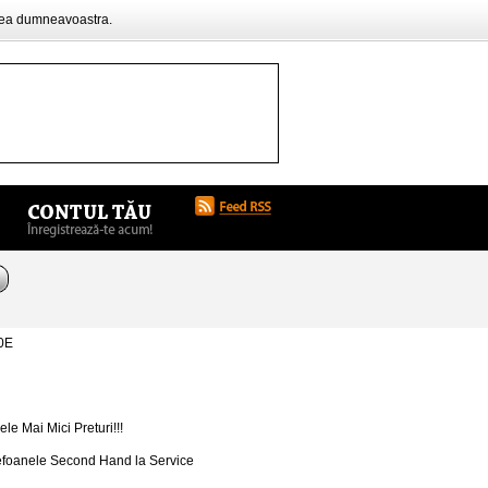
rea dumneavoastra.
0E
e Mai Mici Preturi!!!
elefoanele Second Hand la Service