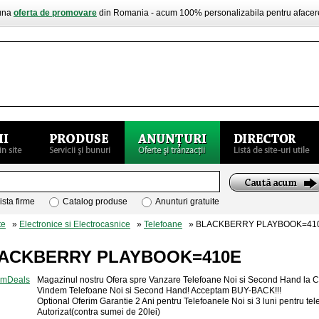
buna
oferta de promovare
din Romania - acum 100% personalizabila pentru aface
ista firme
Catalog produse
Anunturi gratuite
te
»
Electronice si Electrocasnice
»
Telefoane
» BLACKBERRY PLAYBOOK=41
ACKBERRY PLAYBOOK=410E
Magazinul nostru Ofera spre Vanzare Telefoane Noi si Second Hand la Cel
Vindem Telefoane Noi si Second Hand! Acceptam BUY-BACK!!!
Optional Oferim Garantie 2 Ani pentru Telefoanele Noi si 3 luni pentru t
Autorizat(contra sumei de 20lei)