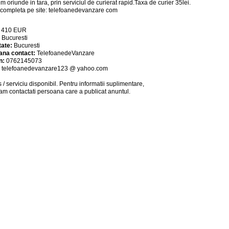
m oriunde in tara, prin serviciul de curierat rapid.Taxa de curier 35lei.
 completa pe site: telefoanedevanzare com
:
410
EUR
:
Bucuresti
tate:
Bucuresti
ana contact:
TelefoanedeVanzare
n:
0762145073
:
telefoanedevanzare123 @ yahoo.com
 / serviciu
disponibil
. Pentru informatii suplimentare,
am contactati persoana care a publicat anuntul.