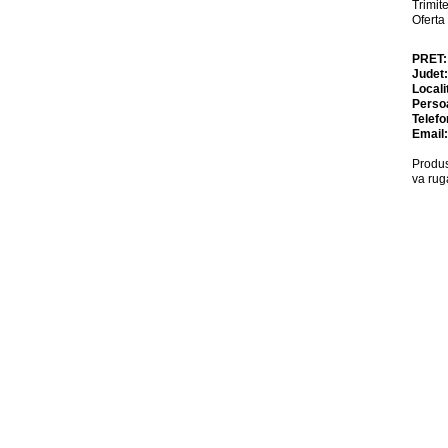
Trimite
Oferta
PRET
Judet
Locali
Perso
Telefo
Email
Produs
va rug