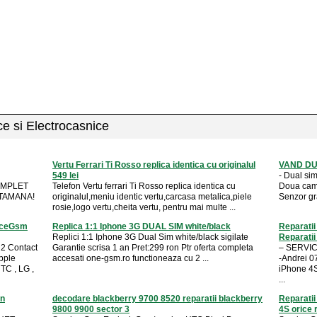
ice si Electrocasnice
Vertu Ferrari Ti Rosso replica identica cu originalul
VAND DU
549 lei
- Dual sim
COMPLET
Telefon Vertu ferrari Ti Rosso replica identica cu
Doua came
TAMANA!
originalul,meniu identic vertu,carcasa metalica,piele
Senzor gra
rosie,logo vertu,cheita vertu, pentru mai multe ...
viceGsm
Replica 1:1 Iphone 3G DUAL SIM white/black
Reparatii
Replici 1:1 Iphone 3G Dual Sim white/black sigilate
Reparatii 
 Contact
Garantie scrisa 1 an Pret:299 ron Ptr oferta completa
– SERVI
Apple
accesati one-gsm.ro functioneaza cu 2 ...
-Andrei 0
TC , LG ,
iPhone 4S 
...
on
decodare blackberry 9700 8520 reparatii blackberry
Reparatii
9800 9900 sector 3
4S orice 