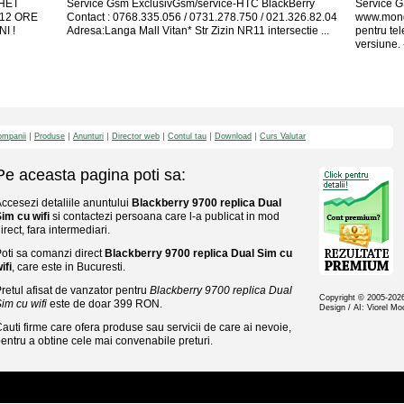
CHET
Service Gsm ExclusivGsm/service-HTC BlackBerry
Service G
!12 ORE
Contact : 0768.335.056 / 0731.278.750 / 021.326.82.04
www.mond
I !
Adresa:Langa Mall Vitan* Str Zizin NR11 intersectie ...
pentru te
versiune. -
mpanii
Produse
Anunturi
Director web
Contul tau
Download
Curs Valutar
Pe aceasta pagina poti sa:
ccesezi detaliile anuntului
Blackberry 9700 replica Dual
im cu wifi
si contactezi persoana care l-a publicat in mod
irect, fara intermediari.
oti sa comanzi direct
Blackberry 9700 replica Dual Sim cu
ifi
, care este in Bucuresti.
retul afisat de vanzator pentru
Blackberry 9700 replica Dual
Copyright © 2005-20
im cu wifi
este de doar 399 RON.
Design / AI: Viorel M
auti firme care ofera produse sau servicii de care ai nevoie,
entru a obtine cele mai convenabile preturi.