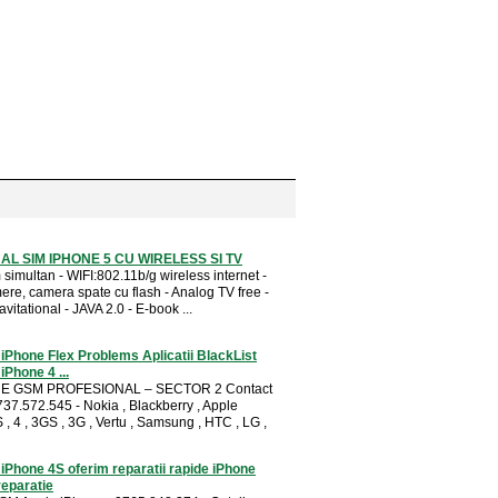
AL SIM IPHONE 5 CU WIRELESS SI TV
 simultan - WIFI:802.11b/g wireless internet -
re, camera spate cu flash - Analog TV free -
vitational - JAVA 2.0 - E-book ...
 iPhone Flex Problems Aplicatii BlackList
iPhone 4 ...
CE GSM PROFESIONAL – SECTOR 2 Contact
737.572.545 - Nokia , Blackberry , Apple
, 4 , 3GS , 3G , Vertu , Samsung , HTC , LG ,
 iPhone 4S oferim reparatii rapide iPhone
reparatie