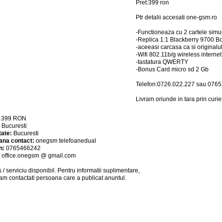
Pret:399 ron
Ptr detalii accesati one-gsm.ro
-Functioneaza cu 2 cartele simu
-Replica 1:1 Blackberry 9700 Bold
-aceeasi carcasa ca si originalul
-Wifi 802.11b/g wireless internet
-tastatura QWERTY
-Bonus Card micro sd 2 Gb
Telefon:0726.022.227 sau 0765
Livram oriunde in tara prin curier
:
399
RON
:
Bucuresti
tate:
Bucuresti
ana contact:
onegsm telefoanedual
n:
0765466242
:
office.onegsm @ gmail.com
 / serviciu
disponibil
. Pentru informatii suplimentare,
am contactati persoana care a publicat anuntul.