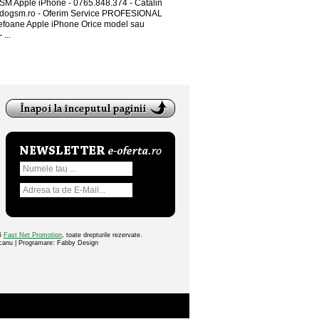
SM Apple iPhone - 0765.848.374 - Catalin
ogsm.ro - Oferim Service PROFESIONAL
lefoane Apple iPhone Orice model sau
 ...
26
Fast Net Promotion
, toate drepturile rezervate.
ocanu | Programare: Fabby Design