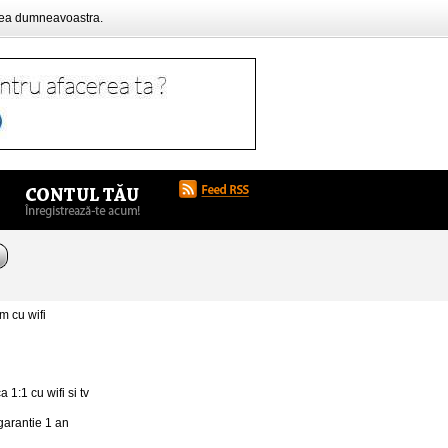
rea dumneavoastra.
m cu wifi
1:1 cu wifi si tv
 garantie 1 an