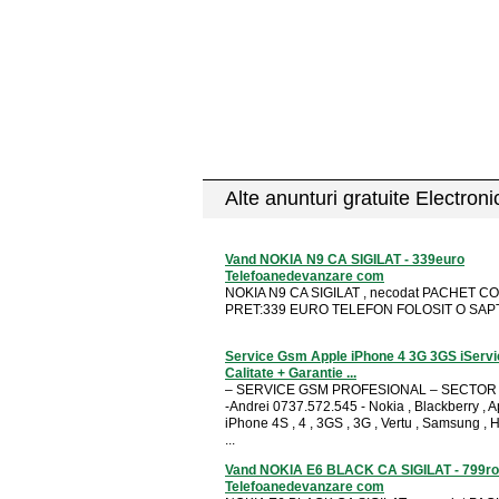
Alte anunturi gratuite Electron
Vand NOKIA N9 CA SIGILAT - 339euro
Telefoanedevanzare com
NOKIA N9 CA SIGILAT , necodat PACHET 
PRET:339 EURO TELEFON FOLOSIT O SAP
Service Gsm Apple iPhone 4 3G 3GS iSer
Calitate + Garantie ...
– SERVICE GSM PROFESIONAL – SECTOR 2
-Andrei 0737.572.545 - Nokia , Blackberry , 
iPhone 4S , 4 , 3GS , 3G , Vertu , Samsung , H
...
Vand NOKIA E6 BLACK CA SIGILAT - 799r
Telefoanedevanzare com