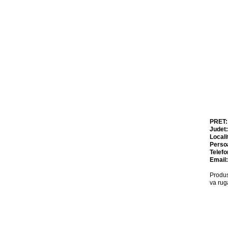
PRET
Judet
Locali
Perso
Telefo
Email
Produs
va rug