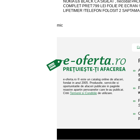
NOKIA E6 BLACK CA SIGILAT , necodat PA
COMPLET PRET:799 LEI FOLIE PE ECRAN 
LIFETIMER !TELEFON FOLOSIT 2 SAPTAMAN
mic
Co
A
S
d
e-oferta.ro ® este un catalog online de afaceri,
fondat in anul 2005. Produsele, serviciile si
oportunitatile de afaceri publicate in paginile
P
noastre apartin persoanelor care le-au publicat.
w
Cititi
Termenii si Conditiile
de utilizare.
P
S
C
p