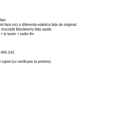
ltan
 fara nici o diferenta estetica fata de original
 inscriptii Blackberry fata-spate
 + tv tuner + radio fm
.466.242
 rapid (cu verificare la primire).