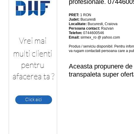
profesionale. 074460
PRET:
1
RON
Judet:
Bucuresti
Localitate:
Bucuresti, Craiova
Persoana contact:
Razvan
Telefon:
0744600546
Email:
sirmex_ro @ yahoo.com
Produs / serviciu
disponibil
. Pentru info
va rugam contactati persoana care a pub
Aceasta propunere de a
transpaleta super ofert