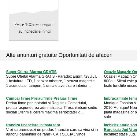
Alte anunturi gratuite Oportunitati de afaceri
Super Oferta Alarma GRATIS
Ocazie Magazin Onl
Super Oferta! Alarma GRATIS - Paradox Esprit 728ULT,
Ocazie! Magazin Onl
1 tastatura LED, 1 senzor miscare, 1 senzor magnetic,
800eu. Siteul este 
1 acumulator tampon, 1 unitate avertizare interior ...
toate functiile neces
Cumpar firme Preiau firme Preluari firme
Imbracaminte feme
Preiau firme prin notariat si Registrul Comertului,
Monique Fashion A a
preiau raspunderea admnistratica! Preschimbam sediu
2010 Monique! Nou
social! Oferim si cerem maxima seriozitate! -: ...
piata magazinelor o
sale ...
franciza financiara in toata tara
Inchiriez statie so
Vrei sa promovezi un produs financiar care sa vina si in
Burcioaia Jud Vra
ajutorul oamenilor de rand? CAR SOCIAL vinde
Inchiriez statie Jud