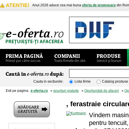
ATENTIE!
Anul 2026 aduce cea mai buna
oferta de promovare
din Rom
Cauta in sectiunile:
Lista firme
Catalog produse
Esti pe pagina:
e-oferta.ro
»
anunturi gratuite
»
Oportunitati de afaceri
»
Opo
, ferastraie circular
Vindem masini 
pentru tencuit