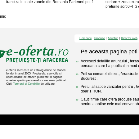
franciza in toate zonele din Romania.Parteneri pot fi ...
sortare + zona extra
preturile:sort 0-4=27
mic
Companii
Produse
Anunturi
Director web
Pe aceasta pagina poti 
Accesezi detaliile anuntului
, fera
persoana care l-a publicat in mod di
e-oferta.ro ® este un catalog online de afaceri,
Poti sa comanzi direct
, ferastraie
fondat in anul 2005. Produsele, serviciile si
oportunitatile de afaceri publicate in paginile
Bucuresti.
noastre apartin persoanelor care le-au publicat.
Cititi
Termenii si Conditiile
de utilizare.
Pretul afisat de vanzator pentru
, f
doar 1 RON.
Cauti firme care ofera produse sau 
pentru a obtine cele mai convenabi