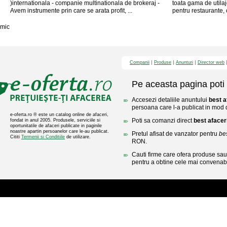
)internationala - companie multinationala de brokeraj -
toata gama de utilaj
Avem instrumente prin care se arata profit, ...
pentru restaurante, c
mic
Companii
Produse
Anunturi
Director web
Pe aceasta pagina poti 
Accesezi detaliile anuntului
best a
persoana care l-a publicat in mod di
e-oferta.ro ® este un catalog online de afaceri,
Poti sa comanzi direct
best afacer
fondat in anul 2005. Produsele, serviciile si
oportunitatile de afaceri publicate in paginile
noastre apartin persoanelor care le-au publicat.
Pretul afisat de vanzator pentru
bes
Cititi
Termenii si Conditiile
de utilizare.
RON.
Cauti firme care ofera produse sau 
pentru a obtine cele mai convenabi