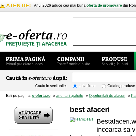
ATENTIE!
Anul 2026 aduce cea mai buna
oferta de promovare
din Rom
Cauta in sectiunile:
Lista firme
Catalog produse
Esti pe pagina:
e-oferta.ro
»
anunturi gratuite
»
Oportunitati de afaceri
»
Par
best afaceri
Bestafaceri.w
incearca sa vi