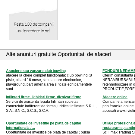
Alte anunturi gratuite Oportunitati de afaceri
Asociere sau vanzare club bowling
FONDURI NERAM
afacere la cheie complet functionala: club bowling (8
Oferim consultanta
piste, biliard 16 mese, simulatoare electronice,
NERAMBURSABILE pe
playground, bar) amenajarea si toate echipamentele
retehnologizare in
sunt ...
PRODUCTIE,FORES
infiintari firme, lichidari firme, dizolvari firme
Afacere online
Servicii de asistenta legala Infiintari societati
Companie americana
comerciale indiferent de forma juridica: infiintare S.R.L.,
prin franciza online 
S.A., S.N.C., S.C.S., S.C.A.
accesati www.liviel
Oportunitate de investitie pe piata de capital
Utilaje profesional
internationala / ...
restaurante, cantine
Oportunitate de investitie pe piata de capital ( bursa
Sc Fimax Trading Sr