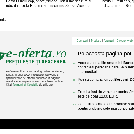
Posta.Durerii cap, spate,Artroze, Tensiune scazuta si
Posta.Durerii cap, s
ridicata,tiroida,Reumatism,Insomnie,Sterss,Migrene, ...
ridicata,tiroida,Reu
mic
Companii
Produse
Anunturi
Director web
Pe aceasta pagina poti 
Accesezi detaliile anuntului
Berce
contactezi persoana care l-a public
intermediari.
e-oferta.ro ® este un catalog online de afaceri,
fondat in anul 2005. Produsele, serviciile si
oportunitatile de afaceri publicate in paginile
Poti sa comanzi direct
Berceni_D
noastre apartin persoanelor care le-au publicat.
in .
Cititi
Termenii si Conditiile
de utilizare.
Pretul afisat de vanzator pentru
Be
este de doar 12.00 EUR.
Cauti firme care ofera produse sau 
pentru a obtine cele mai convenabi