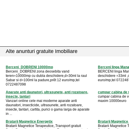
Alte anunturi gratuite Imobiliare
Berceni_DOBRENI 10000mp
Berceni linga Man
Berceni_DOBRENI zona deosebita vand
BERCENI linga Man
teren=10000mp cu dubla deschidere,d=30ml la raul
deschidere =33ml ,ca
Sabar si d=100ml la padure,prêt 12 euro/mp,tel
euro/mp,tel 07224
0722487098
Aparate anti daunatori, ultrasunete, anti rozatoare,
cumpar cabina de 
insecte, tantari
cumpar cabina de vops
Vanzari online cele mai moderne aparate anti
maxim 10000euro
daunatori, insecticide, ultrasunete, anti rozatoare,
insecte, tantari, cartita, purici o gama larga de aparate
in ...
Bratarii Magnetice Energetix
Bratarii Magnetice
Bratarii Magnetice Terapeutice,.Transport gratuit
Bratarii Magnetice T