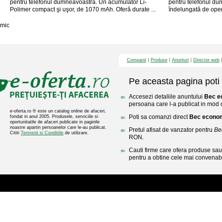
pentru telefonul dumneavoastră. Un acumulator Li-
pentru telefonul du
Polimer compact şi uşor, de 1070 mAh. Oferă durate ...
îndelungată de opera
mic
Companii
Produse
Anunturi
Director web
Pe aceasta pagina poti 
Accesezi detaliile anuntului
Bec e
persoana care l-a publicat in mod di
e-oferta.ro ® este un catalog online de afaceri,
Poti sa comanzi direct
Bec econo
fondat in anul 2005. Produsele, serviciile si
oportunitatile de afaceri publicate in paginile
noastre apartin persoanelor care le-au publicat.
Pretul afisat de vanzator pentru
Be
Cititi
Termenii si Conditiile
de utilizare.
RON.
Cauti firme care ofera produse sau 
pentru a obtine cele mai convenabi