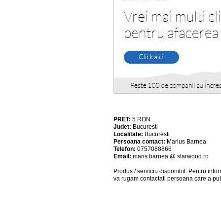
PRET:
5
RON
Judet:
Bucuresti
Localitate:
Bucuresti
Persoana contact:
Marius Barnea
Telefon:
0757088866
Email:
maris.barnea @ starwood.ro
Produs / serviciu
disponibil
. Pentru info
va rugam contactati persoana care a pub