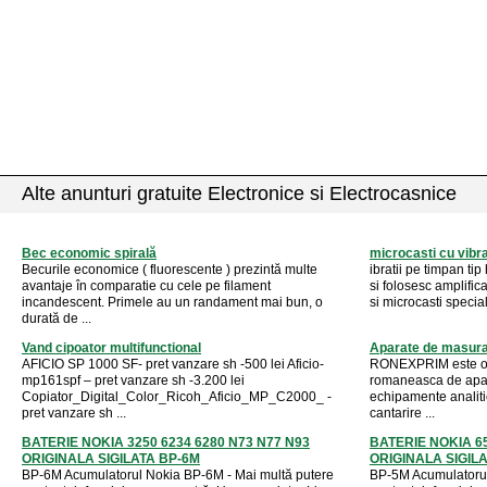
Alte anunturi gratuite Electronice si Electrocasnice
Bec economic spirală
microcasti cu vibrat
Becurile economice ( fluorescente ) prezintă multe
ibratii pe timpan ti
avantaje în comparatie cu cele pe filament
si folosesc amplific
incandescent. Primele au un randament mai bun, o
si microcasti specia
durată de ...
Vand cipoator multifunctional
Aparate de masura 
AFICIO SP 1000 SF- pret vanzare sh -500 lei Aficio-
RONEXPRIM este o p
mp161spf – pret vanzare sh -3.200 lei
romaneasca de apar
Copiator_Digital_Color_Ricoh_Aficio_MP_C2000_ -
echipamente analiti
pret vanzare sh ...
cantarire ...
BATERIE NOKIA 3250 6234 6280 N73 N77 N93
BATERIE NOKIA 65
ORIGINALA SIGILATA BP-6M
ORIGINALA SIGIL
BP-6M Acumulatorul Nokia BP-6M - Mai multă putere
BP-5M Acumulatorul