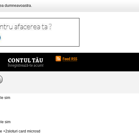
rea dumneavoastra.
le sim
ele sim
 +2sloturi card microsd