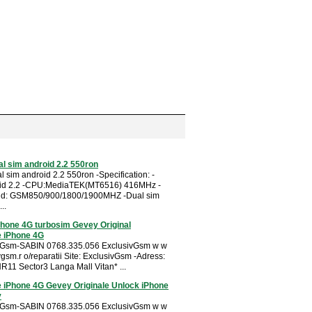
al sim android 2.2 550ron
l sim android 2.2 550ron -Specification: -
id 2.2 -CPU:MediaTEK(MT6516) 416MHz -
d: GSM850/900/1800/1900MHZ -Dual sim
..
Phone 4G turbosim Gevey Original
 iPhone 4G
i Gsm-SABIN 0768.335.056 ExclusivGsm w w
gsm.r o/reparatii Site: ExclusivGsm -Adress:
NR11 Sector3 Langa Mall Vitan* ...
 iPhone 4G Gevey Originale Unlock iPhone
y
i Gsm-SABIN 0768.335.056 ExclusivGsm w w