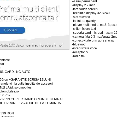
-4 sim permanent
-display 2.2 inch
-fara touch screen
-rezolutie display 320x240
-slot microsd
-tastatura qwerty
-player multimedia: mp3, 3gps, g
-cititor fisiere text
-suporta card microsd maxim 1
-camera fata 0.3 mpx/spate 2m
-conectivitate prin gprs si wap
-bluetooth
-inregistrare voce
-receptor tv
-radio fm
ontacte
dar
a
S: CARD, INC.AUTO
 399ron +GARANTIE SCRISA 12LUNI
anele vin la cutie insotite de accesorii!
ZI LA id: solomobiles
lomobiles.ro
156.709
Z PRIN CURIER RAPID ORIUNDE IN TARA!
DE LIVRARE: 12-24ORE DE LA COMANDA
:
399
RON