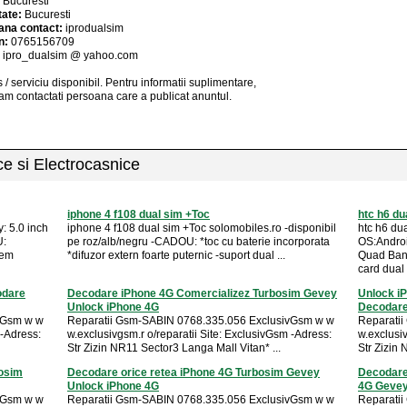
:
Bucuresti
tate:
Bucuresti
ana contact:
iprodualsim
n:
0765156709
:
ipro_dualsim @ yahoo.com
 / serviciu
disponibil
. Pentru informatii suplimentare,
am contactati persoana care a publicat anuntul.
ice si Electrocasnice
iphone 4 f108 dual sim +Toc
htc h6 du
y: 5.0 inch
iphone 4 f108 dual sim +Toc solomobiles.ro -disponibil
htc h6 dua
U:
pe roz/alb/negru -CADOU: *toc cu baterie incorporata
OS:Andro
tem
*difuzor extern foarte puternic -suport dual ...
Quad Ban
card dual .
odare
Decodare iPhone 4G Comercializez Turbosim Gevey
Unlock i
Unlock iPhone 4G
Decodare
vGsm w w
Reparatii Gsm-SABIN 0768.335.056 ExclusivGsm w w
Reparati
 -Adress:
w.exclusivgsm.r o/reparatii Site: ExclusivGsm -Adress:
w.exclusiv
Str Zizin NR11 Sector3 Langa Mall Vitan* ...
Str Zizin 
osim
Decodare orice retea iPhone 4G Turbosim Gevey
Decodare
Unlock iPhone 4G
4G Geve
vGsm w w
Reparatii Gsm-SABIN 0768.335.056 ExclusivGsm w w
Reparati