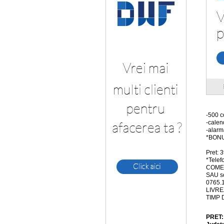
-500 c
-calen
-alarm
*BONU
Pret:
*Telefo
COMEN
SAU so
0765.
LIVRE
TIMP 
PRET