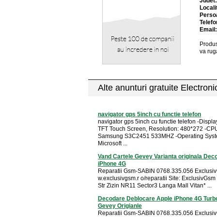
Judet
Locali
Perso
Telefo
Email
Produs
va rug
Alte anunturi gratuite Electron
navigator gps 5inch cu functie telefon
navigator gps 5inch cu functie telefon -Displa
TFT Touch Screen, Resolution: 480*272 -CP
Samsung S3C2451 533MHZ -Operating Sys
Microsoft ...
Vand Cartele Gevey Varianta originala Dec
iPhone 4G
Reparatii Gsm-SABIN 0768.335.056 Exclusi
w.exclusivgsm.r o/reparatii Site: ExclusivGsm
Str Zizin NR11 Sector3 Langa Mall Vitan* ...
Decodare Deblocare Apple iPhone 4G Turb
Gevey Origianle
Reparatii Gsm-SABIN 0768.335.056 Exclusi