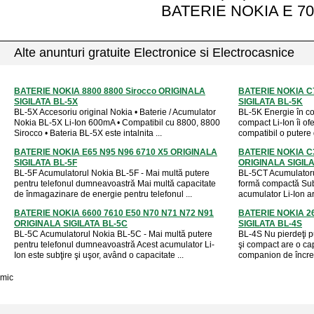
BATERIE NOKIA E 70
Alte anunturi gratuite Electronice si Electrocasnice
BATERIE NOKIA 8800 8800 Sirocco ORIGINALA
BATERIE NOKIA C
SIGILATA BL-5X
SIGILATA BL-5K
BL-5X Accesoriu original Nokia • Baterie / Acumulator
BL-5K Energie în c
Nokia BL-5X Li-Ion 600mA • Compatibil cu 8800, 8800
compact Li-Ion îi o
Sirocco • Bateria BL-5X este intalnita ...
compatibil o putere
BATERIE NOKIA E65 N95 N96 6710 X5 ORIGINALA
BATERIE NOKIA C3
SIGILATA BL-5F
ORIGINALA SIGIL
BL-5F Acumulatorul Nokia BL-5F - Mai multă putere
BL-5CT Acumulatoru
pentru telefonul dumneavoastră Mai multă capacitate
formă compactă Subţ
de înmagazinare de energie pentru telefonul ...
acumulator Li-Ion ar
BATERIE NOKIA 6600 7610 E50 N70 N71 N72 N91
BATERIE NOKIA 2
ORIGINALA SIGILATA BL-5C
SIGILATA BL-4S
BL-5C Acumulatorul Nokia BL-5C - Mai multă putere
BL-4S Nu pierdeţi p
pentru telefonul dumneavoastră Acest acumulator Li-
şi compact are o ca
Ion este subţire şi uşor, având o capacitate ...
companion de încrede
mic