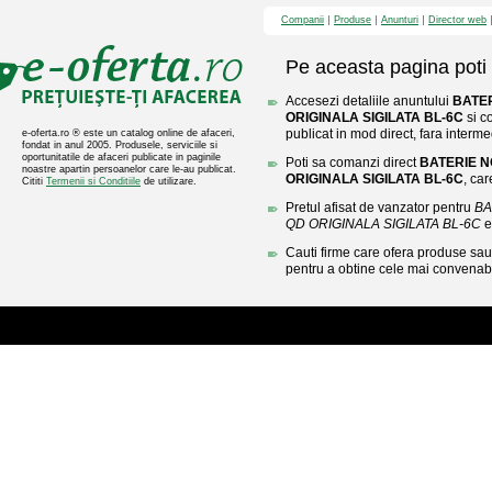
Companii
Produse
Anunturi
Director web
Pe aceasta pagina poti 
Accesezi detaliile anuntului
BATER
ORIGINALA SIGILATA BL-6C
si c
publicat in mod direct, fara interme
e-oferta.ro ® este un catalog online de afaceri,
fondat in anul 2005. Produsele, serviciile si
oportunitatile de afaceri publicate in paginile
Poti sa comanzi direct
BATERIE N
noastre apartin persoanelor care le-au publicat.
ORIGINALA SIGILATA BL-6C
, car
Cititi
Termenii si Conditiile
de utilizare.
Pretul afisat de vanzator pentru
BA
QD ORIGINALA SIGILATA BL-6C
e
Cauti firme care ofera produse sau 
pentru a obtine cele mai convenabi