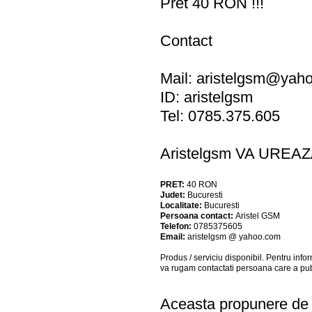
Pret 40 RON !!!
Contact
Mail:
aristelgsm@yah
ID: aristelgsm
Tel: 0785.375.605
Aristelgsm VA UREA
PRET:
40
RON
Judet:
Bucuresti
Localitate:
Bucuresti
Persoana contact:
Aristel GSM
Telefon:
0785375605
Email:
aristelgsm @ yahoo.com
Produs / serviciu
disponibil
. Pentru info
va rugam contactati persoana care a pub
Aceasta propunere de a