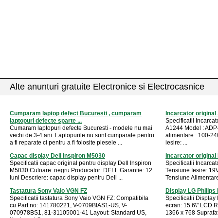
Alte anunturi gratuite Electronice si Electrocasnice
Cumparam laptop defect Bucuresti , cumparam
Incarcator origina
laptopuri defecte sparte ...
Specificatii Incarca
Cumaram laptopuri defecte Bucuresti - modele nu mai
A1244 Model : AD
vechi de 3-4 ani. Laptopurile nu sunt cumparate pentru
alimentare : 100-24
a fi reparate ci pentru a fi folosite piesele ...
iesire: ...
Capac display Dell Inspiron M5030
Incarcator original
Specificatii capac original pentru display Dell Inspiron
Specificatii Incarca
M5030 Culoare: negru Producator: DELL Garantie: 12
Tensiune Iesire: 19
luni Descriere: capac display pentru Dell ...
Tensiune Alimentare
Tastatura Sony Vaio VGN FZ
Display LG Philip
Specificatii tastatura Sony Vaio VGN FZ: Compatibila
Specificatii Displ
cu Part no: 141780221, V-0709BIAS1-US, V-
ecran: 15.6\" LCD R
070978BS1, 81-31105001-41 Layout: Standard US,
1366 x 768 Suprafata