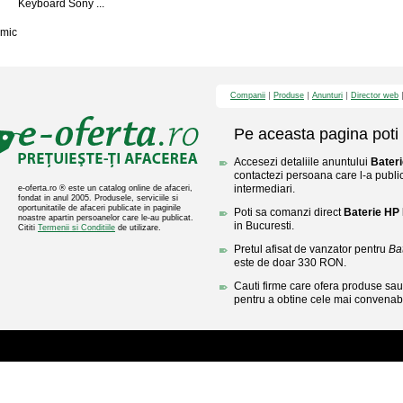
Keyboard Sony ...
mic
Companii
Produse
Anunturi
Director web
Pe aceasta pagina poti 
Accesezi detaliile anuntului
Bateri
contactezi persoana care l-a public
intermediari.
e-oferta.ro ® este un catalog online de afaceri,
fondat in anul 2005. Produsele, serviciile si
oportunitatile de afaceri publicate in paginile
Poti sa comanzi direct
Baterie HP 
noastre apartin persoanelor care le-au publicat.
in Bucuresti.
Cititi
Termenii si Conditiile
de utilizare.
Pretul afisat de vanzator pentru
Ba
este de doar 330 RON.
Cauti firme care ofera produse sau 
pentru a obtine cele mai convenabi