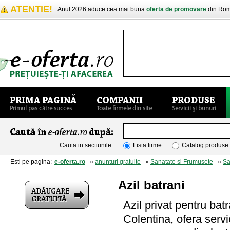
ATENTIE!
Anul 2026 aduce cea mai buna
oferta de promovare
din Rom
Cauta in sectiunile:
Lista firme
Catalog produse
Esti pe pagina:
e-oferta.ro
»
anunturi gratuite
»
Sanatate si Frumusete
»
Sa
Azil batrani
Azil privat pentru batr
Colentina, ofera servi