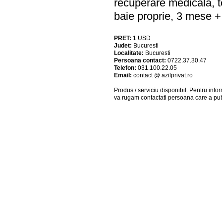
recuperare medicala, t
baie proprie, 3 mese + 
PRET:
1
USD
Judet:
Bucuresti
Localitate:
Bucuresti
Persoana contact:
0722.37.30.47
Telefon:
031.100.22.05
Email:
contact @ azilprivat.ro
Produs / serviciu
disponibil
. Pentru info
va rugam contactati persoana care a pub