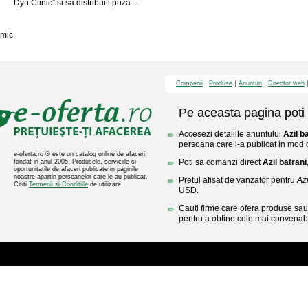
Dyn Clinic” si sa distribuiti poza ...
mic
Companii
Produse
Anunturi
Director web
Pe aceasta pagina poti 
Accesezi detaliile anuntului
Azil b
persoana care l-a publicat in mod di
e-oferta.ro ® este un catalog online de afaceri,
Poti sa comanzi direct
Azil batrani
fondat in anul 2005. Produsele, serviciile si
oportunitatile de afaceri publicate in paginile
noastre apartin persoanelor care le-au publicat.
Pretul afisat de vanzator pentru
Azi
Cititi
Termenii si Conditiile
de utilizare.
USD.
Cauti firme care ofera produse sau 
pentru a obtine cele mai convenabi