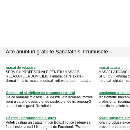
Alte anunturi gratuite Sanatate si Frumusete
masaj de relaxare
masaj acasa
SERVICII PROFESIONALE PENTRU MASAJ SI
MASAJ LA DOMICI
RELAXARE LA DOMICILIU!!! -masaj de relaxare -
SI ILFOV!!! -masaj d
drenaj limfatic -masaj medical -reflexoterapie -masaj ...
medical -shiatu -masa
Colesterol si trigliceride tratament natural
tensiometru clasi
De ce oamenii folosesc ulei de krill, din aceleasi motive
tensiometru mecanic
pentru care folosesc ulei de peste, ulei de in, omega-3
profesional, recoman
sau alti acizi grasi. Rezultatul ...
acestia in spitale s
...
Câștigă un tratament cu Botox
Kyani sanatate sim
Puteti castiga un tratatemnt cu Botox! Tot ce trebuie sa
Kyani produse excep
faceti este sa dati Like paginii de Facebook ”Estetic
prevenirea bolilor pe