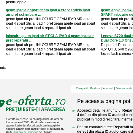
pentru Apple ...
geam ipad air spart geam ipad 4 crapat sticla ipad
geam apple ipad 4
air pret schimbare ...
SPART inlocuire ge
geam ipad air pret INLOCUIRE GEAM IPAD AIR ecran
geam ipad air pre
ipad 4 spart Sticla ipad 4 pret geam apple ipad air spart
ipad 4 spart Sticla 
schimbare geam ipad 4 reparatii ipad air ...
schimbare geam ipad 
inlocuire geam ipad air STICLA IPAD 4 geam ipad air
Lenovo S720 dual s
pret reparatii ...
Dual Core 1.0 Ghz .
geam ipad air pret INLOCUIRE GEAM IPAD AIR ecran
Disponibil Proceso
ipad 4 spart Sticla ipad 4 pret geam apple ipad air spart
4.5" QHD, 540 x 96
schimbare geam ipad 4 reparatii ipad air ...
focus flash camera 
...
mic
Companii
Produse
Anunturi
Director web
Pe aceasta pagina poti 
Accesezi detaliile anuntului
Repara
4 defect din placa IC audio
si cont
publicat in mod direct, fara interme
e-oferta.ro ® este un catalog online de afaceri,
fondat in anul 2005. Produsele, serviciile si
oportunitatile de afaceri publicate in paginile
Poti sa comanzi direct
Reparatii m
noastre apartin persoanelor care le-au publicat.
defect din placa IC audio
, care es
Cititi
Termenii si Conditiile
de utilizare.