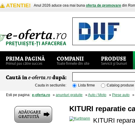
ATENTIE!
Anul 2026 aduce cea mai buna
oferta de promovare
din Rom
Cauta in sectiunile:
Lista firme
Catalog produse
Esti pe pagina:
e-oferta.ro
»
anunturi gratuite
»
Auto / Moto
»
Piese auto
» K
KITURI reparatie ca
KITURI reparat