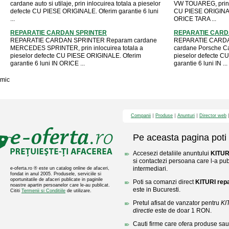
cardane auto si utilaje, prin inlocuirea totala a pieselor
VW TOUAREG, prin in
defecte CU PIESE ORIGINALE. Oferim garantie 6 luni
CU PIESE ORIGINALE
...
ORICE TARA ...
REPARATIE CARDAN SPRINTER
REPARATIE CARDA
REPARATIE CARDAN SPRINTER Reparam cardane
REPARATIE CARDA
MERCEDES SPRINTER, prin inlocuirea totala a
cardane Porsche Cay
pieselor defecte CU PIESE ORIGINALE. Oferim
pieselor defecte C
garantie 6 luni IN ORICE ...
garantie 6 luni IN ...
mic
Companii
Produse
Anunturi
Director web
Pe aceasta pagina poti 
Accesezi detaliile anuntului
KITURI
si contactezi persoana care l-a publ
intermediari.
e-oferta.ro ® este un catalog online de afaceri,
fondat in anul 2005. Produsele, serviciile si
oportunitatile de afaceri publicate in paginile
Poti sa comanzi direct
KITURI repa
noastre apartin persoanelor care le-au publicat.
este in Bucuresti.
Cititi
Termenii si Conditiile
de utilizare.
Pretul afisat de vanzator pentru
KI
directie
este de doar 1 RON.
Cauti firme care ofera produse sau 