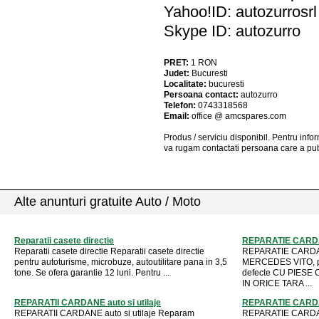
Yahoo!ID: autozurrosrl
Skype ID: autozurro
PRET:
1
RON
Judet:
Bucuresti
Localitate:
bucuresti
Persoana contact:
autozurro
Telefon:
0743318568
Email:
office @ amcspares.com
Produs / serviciu
disponibil
. Pentru info
va rugam contactati persoana care a pub
Alte anunturi gratuite Auto / Moto
Reparatii casete directie
REPARATIE CARD
Reparatii casete directie Reparatii casete directie
REPARATIE CARDA
pentru autoturisme, microbuze, autoutilitare pana in 3,5
MERCEDES VITO, pri
tone. Se ofera garantie 12 luni. Pentru ...
defecte CU PIESE O
IN ORICE TARA ...
REPARATII CARDANE auto si utilaje
REPARATIE CAR
REPARATII CARDANE auto si utilaje Reparam
REPARATIE CARDA