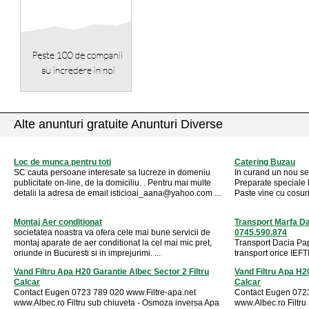
Alte anunturi gratuite Anunturi Diverse
Loc de munca pentru toti
Catering Buzau
SC cauta persoane interesate sa lucreze in domeniu
In curand un nou se
publicitate on-line, de la domiciliu. . Pentru mai multe
Preparate speciale l
detalii la adresa de email
isticioai_aana@yahoo.com
...
Paste vine cu cosuri
Montaj Aer conditionat
Transport Marfa D
societatea noastra va ofera cele mai bune servicii de
0745.590.874
montaj aparate de aer conditionat la cel mai mic pret,
Transport Dacia Pa
oriunde in Bucuresti si in imprejurimi. ...
transport orice IEF
Vand Filtru Apa H20 Garantie Albec Sector 2 Filtru
Vand Filtru Apa H20
Calcar
Calcar
Contact Eugen 0723 789 020 www.Filtre-apa.net
Contact Eugen 0723
www.Albec.ro Filtru sub chiuveta - Osmoza inversa Apa
www.Albec.ro Filtru