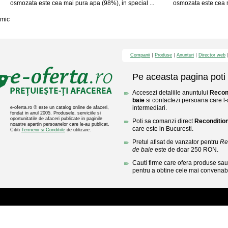
osmozata este cea mai pura apa (98%), in special ...
osmozata este cea m
mic
Companii
Produse
Anunturi
Director web
Pe aceasta pagina poti 
Accesezi detaliile anuntului
Recond
baie
si contactezi persoana care l-a
intermediari.
e-oferta.ro ® este un catalog online de afaceri,
fondat in anul 2005. Produsele, serviciile si
oportunitatile de afaceri publicate in paginile
Poti sa comanzi direct
Recondition
noastre apartin persoanelor care le-au publicat.
care este in Bucuresti.
Cititi
Termenii si Conditiile
de utilizare.
Pretul afisat de vanzator pentru
Re
de baie
este de doar 250 RON.
Cauti firme care ofera produse sau 
pentru a obtine cele mai convenabi