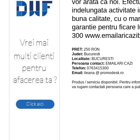
vor arata ca noi. Efectu
indelungata activitate 
buna calitate, cu o mar
garantie pentru ficare 
300 www.emailaricazib
PRET:
250
RON
Judet:
Bucuresti
Localitate:
BUCURESTI
Persoana contact:
EMAILARI CAZI
Telefon:
0763415300
Email:
ileana @ promodesk.ro
Produs / serviciu
disponibil
. Pentru info
va rugam contactati persoana care a pub