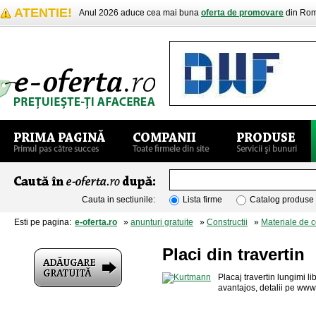
ATENTIE!
Anul 2026 aduce cea mai buna
oferta de promovare
din Rom
Cauta in sectiunile:
Lista firme
Catalog produse
Esti pe pagina:
e-oferta.ro
»
anunturi gratuite
»
Constructii
»
Materiale de c
Placi din travertin
Placaj travertin lungimi li
avantajos, detalii pe w