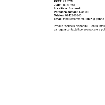
PRET:
79
RON
Judet:
Bucuresti
Localitate:
Bucuresti
Persoana contact:
Daniel L
Telefon:
0742360845
Email:
topdirectormarmurabiz @ yahoo
Produs / serviciu
disponibil
. Pentru info
va rugam contactati persoana care a pub