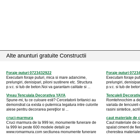
Alte anunturi gratuite Constructii
Foraje puturi 0723432922
Foraje puturi 072
Executam foraje puturi, mica si mare adancime,
Executam foraje put
prelungiri, denisipari, piloni sustinere etc. Structura
prelungiri, denisipar
p.v.c. si tub de beton.Noi va garantam calitate si ...
p.v.c. si tub de beto
Vreau Tencuiala Decorativa YAYA
Tencuieli Decorati
Spune-mi, tu ce culoare esti? Cercetatorii britanici au
Romtehnochim a dez
demonstrat ca exista o puternica legatura intre culorile
variata de tencuiel
alese pentru decorarea pereţilor si ...
rasini sintetice, acril
cruci-marmura
caut materiale de c
Cruci marmura de la 999 lei, monumente funerare de
Caut materiale de co
la 999 lei peste 600 modele detalii pe
spalat ciment de fien
www.romarmura.com sectiunea monumente funerare
cherestea materiale 