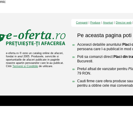
mic
Companii
Produse
Anunturi
Director web
Pe aceasta pagina poti 
Accesezi detaliile anuntului
Placi 
persoana care l-a publicat in mod di
e-oferta.ro ® este un catalog online de afaceri,
Poti sa comanzi direct
Placi din tr
fondat in anul 2005. Produsele, serviciile si
oportunitatile de afaceri publicate in paginile
Bucuresti.
noastre apartin persoanelor care le-au publicat.
Cititi
Termenii si Conditiile
de utilizare.
Pretul afisat de vanzator pentru
Pla
79 RON.
Cauti firme care ofera produse sau 
pentru a obtine cele mai convenabi