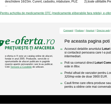
deschidere 16/23m. Curent, cadastru, intabulare, PUZ.
2),toate utilitatile.
...
Pentru achizitia de medicamente OTC (medicamente eliberabile fara reteta), e-ofe
Companii
Produse
Anunturi
Director web
Pe aceasta pagina poti 
Accesezi detaliile anuntului
Lotur
si contactezi persoana care l-a publ
intermediari.
e-oferta.ro ® este un catalog online de afaceri,
fondat in anul 2005. Produsele, serviciile si
oportunitatile de afaceri publicate in paginile
Poti sa comanzi direct
Loturi Com
noastre apartin persoanelor care le-au publicat.
este in Ilfov.
Cititi
Termenii si Conditiile
de utilizare.
Pretul afisat de vanzator pentru
Lo
320/mp
este de doar 3900 EUR.
Cauti firme care ofera produse sau 
pentru a obtine cele mai convenabi