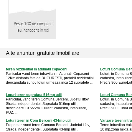
Alte anunturi gratuite Imobiliare
teren rezidential in adunatii copaceni
Loturi Comuna Ber
Particular vand teren intravilan in Adunatii Copaceni
Loturi, in Comuna B
12Km distanta fata de BUCURESTI, pretabil rezidential
cadastru, intabulare, 
deocamdata sunt 6 loturi urmeaza inca 12 suprafete ...
Pret: 3.900 Euro/Lot
Loturi teren suprafata 516mp utili
Loturi Comuna Ber
Particular, vand teren Comuna Berceni, Judetul Ilfov,
Loturi, in Comuna B
Strada Independentei. Suprafata 516mp utili,
cadastru, intabulare, 
deschidere 19.5/22m. Curent, cadastru, intabulare,
Pret: 3.900 Euro/Lo
PUZ. ...
Loturi teren in Com Berceni 434mp utili
Vanzare teren intr
Proprietar, vand teren Comuna Berceni, Judetul Ilfov,
Teren intravilan Vo
Strada Independentei. Suprafata 434mp utili,
10 mp,zona mixta,a