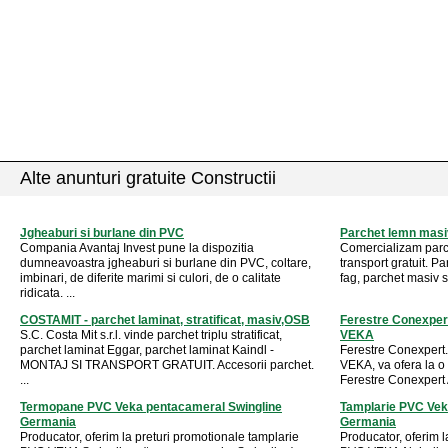
Alte anunturi gratuite Constructii
Jgheaburi si burlane din PVC
Parchet lemn masiv
Compania Avantaj Invest pune la dispozitia
Comercializam parche
dumneavoastra jgheaburi si burlane din PVC, coltare,
transport gratuit. P
imbinari, de diferite marimi si culori, de o calitate
fag, parchet masiv s
ridicata. ...
COSTAMIT - parchet laminat, stratificat, masiv,OSB
Ferestre Conexper
S.C. Costa Mit s.r.l. vinde parchet triplu stratificat,
VEKA
parchet laminat Eggar, parchet laminat Kaindl -
Ferestre Conexpert
MONTAJ SI TRANSPORT GRATUIT. Accesorii parchet.
VEKA, va ofera la o i
...
Ferestre Conexpert 
Termopane PVC Veka pentacameral Swingline
Tamplarie PVC Vek
Germania
Germania
Producator, oferim la preturi promotionale tamplarie
Producator, oferim l