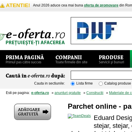
ATENTIE!
Anul 2026 aduce cea mai buna
oferta de promovare
din Rom
Cauta in sectiunile:
Lista firme
Catalog produse
Esti pe pagina:
e-oferta.ro
»
anunturi gratuite
»
Constructii
»
Materiale de c
Parchet online - par
Eduard Design
stejar, stejar