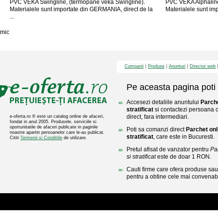
PVC VEKA Swingline, (termopane veka Swingline).
PVC VEKA Alphaline
Materialele sunt importate din GERMANIA, direct de la
Materialele sunt imp
...
mic
Companii
Produse
Anunturi
Director web
Pe aceasta pagina poti 
Accesezi detaliile anuntului
Parche
stratificat
si contactezi persoana c
direct, fara intermediari.
e-oferta.ro ® este un catalog online de afaceri,
fondat in anul 2005. Produsele, serviciile si
oportunitatile de afaceri publicate in paginile
Poti sa comanzi direct
Parchet onl
noastre apartin persoanelor care le-au publicat.
stratificat
, care este in Bucuresti.
Cititi
Termenii si Conditiile
de utilizare.
Pretul afisat de vanzator pentru
Pa
si stratificat
este de doar 1 RON.
Cauti firme care ofera produse sau 
pentru a obtine cele mai convenabi