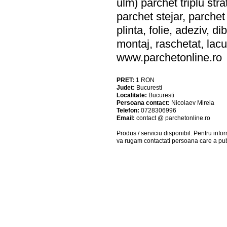
ulm) parchet triplu stra
parchet stejar, parch
plinta, folie, adeziv, 
montaj, raschetat, lacui
www.parchetonline.ro
PRET:
1
RON
Judet:
Bucuresti
Localitate:
Bucuresti
Persoana contact:
Nicolaev Mirela
Telefon:
0728306996
Email:
contact @ parchetonline.ro
Produs / serviciu
disponibil
. Pentru info
va rugam contactati persoana care a pub