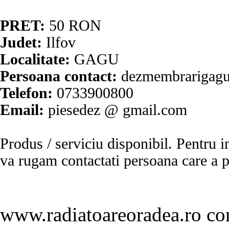
PRET:
50
RON
Judet:
Ilfov
Localitate:
GAGU
Persoana contact:
dezmembrarigag
Telefon:
0733900800
Email:
piesedez @ gmail.com
Produs / serviciu
disponibil
. Pentru i
va rugam contactati persoana care a p
www.radiatoareoradea.ro c