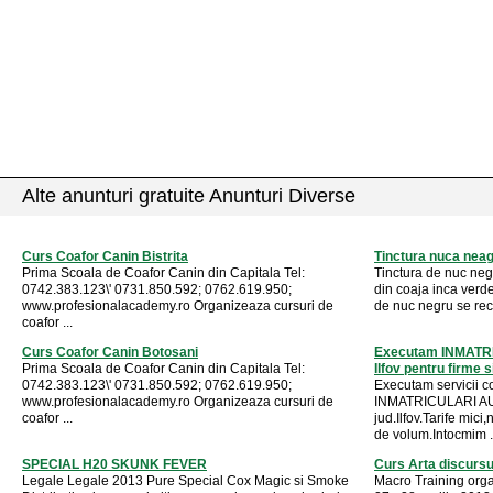
Alte anunturi gratuite Anunturi Diverse
Curs Coafor Canin Bistrita
Tinctura nuca nea
Prima Scoala de Coafor Canin din Capitala Tel:
Tinctura de nuc neg
0742.383.123\' 0731.850.592; 0762.619.950;
din coaja inca verde
www.profesionalacademy.ro Organizeaza cursuri de
de nuc negru se reco
coafor ...
Curs Coafor Canin Botosani
Executam INMATRI
Prima Scoala de Coafor Canin din Capitala Tel:
Ilfov pentru firme si 
0742.383.123\' 0731.850.592; 0762.619.950;
Executam servicii c
www.profesionalacademy.ro Organizeaza cursuri de
INMATRICULARI AUT
coafor ...
jud.Ilfov.Tarife mici,
de volum.Intocmim .
SPECIAL H20 SKUNK FEVER
Curs Arta discursul
Legale Legale 2013 Pure Special Cox Magic si Smoke
Macro Training orga