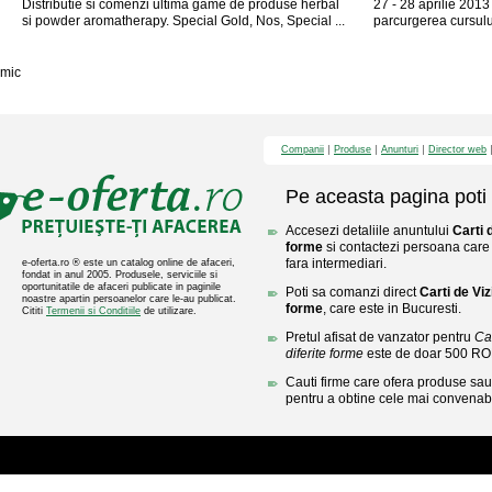
Distributie si comenzi ultima game de produse herbal
27 - 28 aprilie 2013 
si powder aromatherapy. Special Gold, Nos, Special ...
parcurgerea cursului 
mic
Companii
Produse
Anunturi
Director web
Pe aceasta pagina poti 
Accesezi detaliile anuntului
Carti 
forme
si contactezi persoana care l
fara intermediari.
e-oferta.ro ® este un catalog online de afaceri,
fondat in anul 2005. Produsele, serviciile si
oportunitatile de afaceri publicate in paginile
Poti sa comanzi direct
Carti de Viz
noastre apartin persoanelor care le-au publicat.
forme
, care este in Bucuresti.
Cititi
Termenii si Conditiile
de utilizare.
Pretul afisat de vanzator pentru
Ca
diferite forme
este de doar 500 RO
Cauti firme care ofera produse sau 
pentru a obtine cele mai convenabi