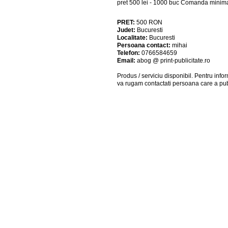
pret 500 lei - 1000 buc Comanda minim
PRET:
500
RON
Judet:
Bucuresti
Localitate:
Bucuresti
Persoana contact:
mihai
Telefon:
0766584659
Email:
abog @ print-publicitate.ro
Produs / serviciu
disponibil
. Pentru info
va rugam contactati persoana care a pub