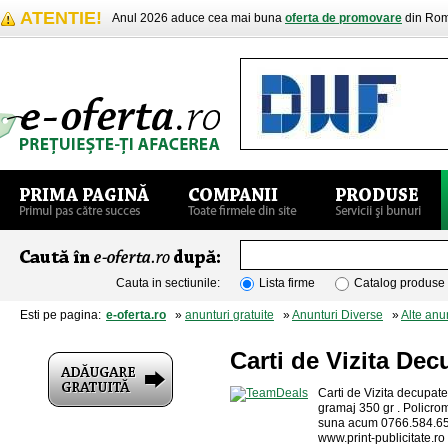
ATENTIE!
Anul 2026 aduce cea mai buna
oferta de promovare
din Rom
Cauta in sectiunile:
Lista firme
Catalog produse
Esti pe pagina:
e-oferta.ro
»
anunturi gratuite
»
Anunturi Diverse
»
Alte anu
Carti de Vizita Dec
Carti de Vizita decupat
gramaj 350 gr . Policrom
suna acum 0766.584.6
www.print-publicitate.ro