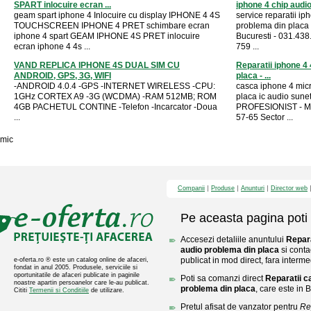
SPART inlocuire ecran ...
iphone 4 chip audi
geam spart iphone 4 Inlocuire cu display IPHONE 4 4S
service reparatii i
TOUCHSCREEN IPHONE 4 PRET schimbare ecran
problema din placa
iphone 4 spart GEAM IPHONE 4S PRET inlocuire
Bucuresti - 031.438
ecran iphone 4 4s ...
759 ...
VAND REPLICA IPHONE 4S DUAL SIM CU
Reparatii iphone 4 
ANDROID, GPS, 3G, WIFI
placa - ...
-ANDROID 4.0.4 -GPS -INTERNET WIRELESS -CPU:
casca iphone 4 mic
1GHz CORTEX A9 -3G (WCDMA) -RAM 512MB; ROM
placa ic audio su
4GB PACHETUL CONTINE -Telefon -Incarcator -Doua
PROFESIONIST - 
...
57-65 Sector ...
mic
Companii
Produse
Anunturi
Director web
Pe aceasta pagina poti 
Accesezi detaliile anuntului
Repara
audio problema din placa
si conta
publicat in mod direct, fara interme
e-oferta.ro ® este un catalog online de afaceri,
fondat in anul 2005. Produsele, serviciile si
oportunitatile de afaceri publicate in paginile
Poti sa comanzi direct
Reparatii c
noastre apartin persoanelor care le-au publicat.
problema din placa
, care este in 
Cititi
Termenii si Conditiile
de utilizare.
Pretul afisat de vanzator pentru
Re