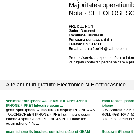
Majoritatea operatiunil
Nota - SE FOLOSES
PRET:
11
RON
Judet:
Bucuresti
Localitate:
Bucuresti
Persoana contact:
catalin
Telefon:
0765114113
Email:
anuntulfree14 @ yahoo.com
Produs / serviciu
disponibil
. Pentru info
va rugam contactati persoana care a pub
Alte anunturi gratuite Electronice si Electrocasnice
schimb ecran iphone 4s GEAM TOUCHSCREEN
Vand replica iphon
IPHONE 4 PRET Inlocuire geam ...
iphone
geam spart iphone 4 Inlocuire cu display IPHONE 4 4S
-OS: Android 2.3.6
TOUCHSCREEN IPHONE 4 PRET schimbare ecran
ROM: 4GB -RAM: 51
iphone 4 spart GEAM IPHONE 4S PRET inlocuire
screen capacitiv in 
ecran iphone 4 4s ...
geam iphone 4s touchscreen iphone 4 pret GEAM
Reparatii iPhone 4