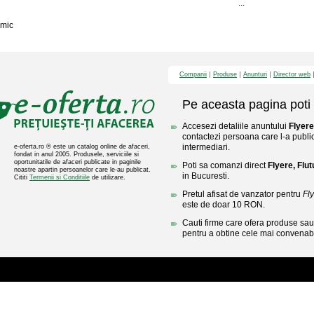
...
mic
Companii
Produse
Anunturi
Director web
Pe aceasta pagina poti 
Accesezi detaliile anuntului
Flyere
contactezi persoana care l-a public
intermediari.
e-oferta.ro ® este un catalog online de afaceri,
fondat in anul 2005. Produsele, serviciile si
oportunitatile de afaceri publicate in paginile
Poti sa comanzi direct
Flyere, Flut
noastre apartin persoanelor care le-au publicat.
in Bucuresti.
Cititi
Termenii si Conditiile
de utilizare.
Pretul afisat de vanzator pentru
Fly
este de doar 10 RON.
Cauti firme care ofera produse sau 
pentru a obtine cele mai convenabi