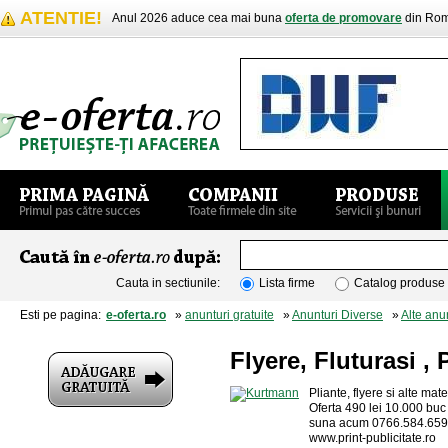
ATENTIE!
Anul 2026 aduce cea mai buna
oferta de promovare
din Rom
Cauta in sectiunile:
Lista firme
Catalog produse
Esti pe pagina:
e-oferta.ro
»
anunturi gratuite
»
Anunturi Diverse
»
Alte anu
Flyere, Fluturasi , 
Pliante, flyere si alte mat
Oferta 490 lei 10.000 buc 
suna acum 0766.584.659
www.print-publicitate.ro