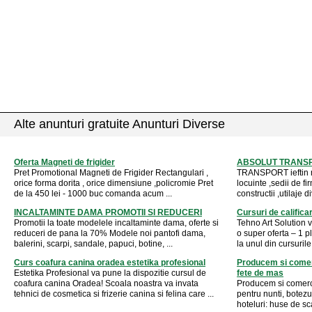
Alte anunturi gratuite Anunturi Diverse
Oferta Magneti de frigider
ABSOLUT TRANSP
Pret Promotional Magneti de Frigider Rectangulari ,
TRANSPORT ieftin m
orice forma dorita , orice dimensiune ,policromie Pret
locuinte ,sedii de fi
de la 450 lei - 1000 buc comanda acum ...
constructii ,utilaje d
INCALTAMINTE DAMA PROMOTII SI REDUCERI
Cursuri de califica
Promotii la toate modelele incaltaminte dama, oferte si
Tehno Art Solution v
reduceri de pana la 70% Modele noi pantofi dama,
o super oferta – 1 pl
balerini, scarpi, sandale, papuci, botine, ...
la unul din cursurile
Curs coafura canina oradea estetika profesional
Producem si comer
Estetika Profesional va pune la dispozitie cursul de
fete de mas
coafura canina Oradea! Scoala noastra va invata
Producem si comerci
tehnici de cosmetica si frizerie canina si felina care ...
pentru nunti, botezu
hoteluri: huse de sc