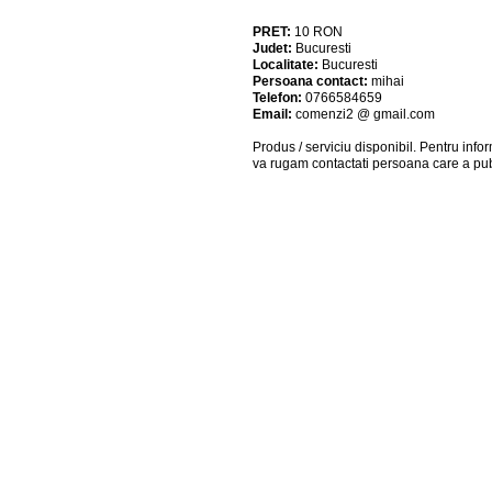
PRET:
10
RON
Judet:
Bucuresti
Localitate:
Bucuresti
Persoana contact:
mihai
Telefon:
0766584659
Email:
comenzi2 @ gmail.com
Produs / serviciu
disponibil
. Pentru info
va rugam contactati persoana care a pub