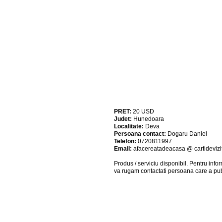
PRET:
20
USD
Judet:
Hunedoara
Localitate:
Deva
Persoana contact:
Dogaru Daniel
Telefon:
0720811997
Email:
afacereatadeacasa @ cartidevizi
Produs / serviciu
disponibil
. Pentru info
va rugam contactati persoana care a pub