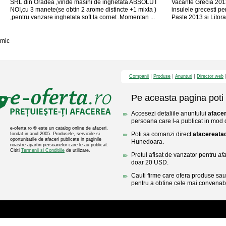
SRL din Oradea ,vinde masini de inghetata ABSOLUT
Vacante Grecia 2013,
NOI,cu 3 manete(se obtin 2 arome distincte +1 mixta )
insulele grecesti p
,pentru vanzare inghetata soft la cornet .Momentan ...
Paste 2013 si Litora
mic
Companii
Produse
Anunturi
Director web
Pe aceasta pagina poti 
Accesezi detaliile anuntului
aface
persoana care l-a publicat in mod di
e-oferta.ro ® este un catalog online de afaceri,
Poti sa comanzi direct
afacereata
fondat in anul 2005. Produsele, serviciile si
oportunitatile de afaceri publicate in paginile
Hunedoara.
noastre apartin persoanelor care le-au publicat.
Cititi
Termenii si Conditiile
de utilizare.
Pretul afisat de vanzator pentru
af
doar 20 USD.
Cauti firme care ofera produse sau 
pentru a obtine cele mai convenabi