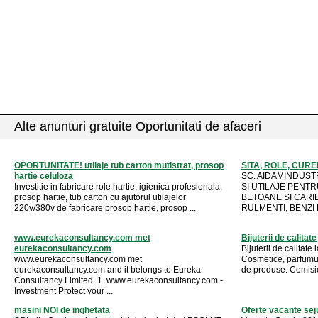
Alte anunturi gratuite Oportunitati de afaceri
OPORTUNITATE! utilaje tub carton mutistrat, prosop
SITA, ROLE, CURE
hartie celuloza
SC. AIDAMINDUST
Investitie in fabricare role hartie, igienica profesionala,
SI UTILAJE PENTR
prosop hartie, tub carton cu ajutorul utilajelor
BETOANE SI CARIE
220v/380v de fabricare prosop hartie, prosop ...
RULMENTI, BENZI 
www.eurekaconsultancy.com met
Bijuterii de calitate
eurekaconsultancy.com
Bijuterii de calitate
www.eurekaconsultancy.com met
Cosmetice, parfumur
eurekaconsultancy.com and it belongs to Eureka
de produse. Comisio
Consultancy Limited. 1. www.eurekaconsultancy.com -
Investment Protect your ...
masini NOI de inghetata
Oferte vacante sej