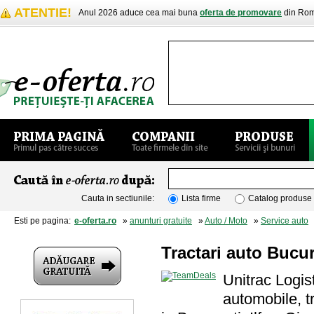
ATENTIE!
Anul 2026 aduce cea mai buna
oferta de promovare
din Rom
Cauta in sectiunile:
Lista firme
Catalog produse
Esti pe pagina:
e-oferta.ro
»
anunturi gratuite
»
Auto / Moto
»
Service auto
»
Tractari auto Bucur
Unitrac Logist
automobile, tr