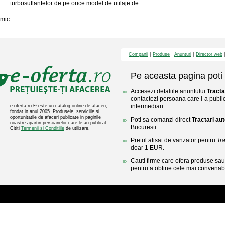
turbosuflantelor de pe orice model de utilaje de ...
mic
Companii
Produse
Anunturi
Director web
Pe aceasta pagina poti 
Accesezi detaliile anuntului
Tracta
contactezi persoana care l-a public
intermediari.
e-oferta.ro ® este un catalog online de afaceri,
fondat in anul 2005. Produsele, serviciile si
oportunitatile de afaceri publicate in paginile
Poti sa comanzi direct
Tractari au
noastre apartin persoanelor care le-au publicat.
Bucuresti.
Cititi
Termenii si Conditiile
de utilizare.
Pretul afisat de vanzator pentru
Tra
doar 1 EUR.
Cauti firme care ofera produse sau 
pentru a obtine cele mai convenabi