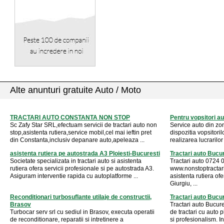
Alte anunturi gratuite Auto / Moto
TRACTARI AUTO CONSTANTA NON STOP
Pentru vopsitori au
Sc Zafy Star SRL,efectuam servicii de tractari auto non
Service auto din zo
stop,asistenta rutiera,service mobil,cel mai ieftin pret
dispozitia vopsitori
din Constanta,inclusiv depanare auto,apeleaza ...
realizarea lucrarilor 
asistenta rutiera pe autostrada A3 Ploiesti-Bucuresti
Tractari auto Bucu
Societate specializata in tractari auto si asistenta
Tractari auto 0724 
rutiera ofera servicii profesionale si pe autostrada A3.
www.nonstoptractari.
Asiguram interventie rapida cu autoplatforme ...
asistenta rutiera ofer
Giurgiu, ...
Reconditionari turbosuflante utilaje de constructii,
Tractari auto Bucur
Brasov
Tractari auto Bucu
Turbocar serv srl cu sediul in Brasov, executa operatii
de tractari cu auto 
de reconditionare, reparatii si intretinere a
si profesionalism. In