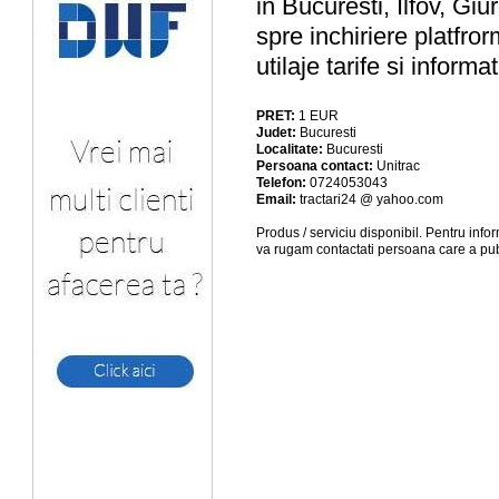
in Bucuresti, Ilfov, Gi
spre inchiriere platfro
utilaje tarife si infor
PRET:
1
EUR
Judet:
Bucuresti
Localitate:
Bucuresti
Persoana contact:
Unitrac
Telefon:
0724053043
Email:
tractari24 @ yahoo.com
Produs / serviciu
disponibil
. Pentru info
va rugam contactati persoana care a pub