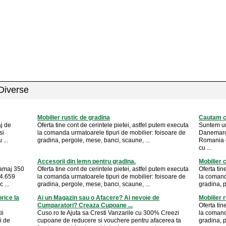
 Diverse
Mobilier rustic de gradina
Cautam co
aj de
Oferta tine cont de cerintele pietei, astfel putem executa
Suntem un 
si
la comanda urmatoarele tipuri de mobilier: foisoare de
Danemarca
...
gradina, pergole, mese, banci, scaune, ...
Romania d
cu ...
Accesorii din lemn pentru gradina.
Mobilier 
ramaj 350
Oferta tine cont de cerintele pietei, astfel putem executa
Oferta tin
84.659
la comanda urmatoarele tipuri de mobilier: foisoare de
la comand
 ...
gradina, pergole, mese, banci, scaune, ...
gradina, p
orice la
Ai un Magazin sau o Afacere? Ai nevoie de
Mobilier 
Cumparatori? Creaza Cupoane ...
Oferta tin
ii
Cuso.ro te Ajuta sa Cresti Vanzarile cu 300% Creezi
la comand
ri de
cupoane de reducere si vouchere pentru afacerea ta
gradina, p