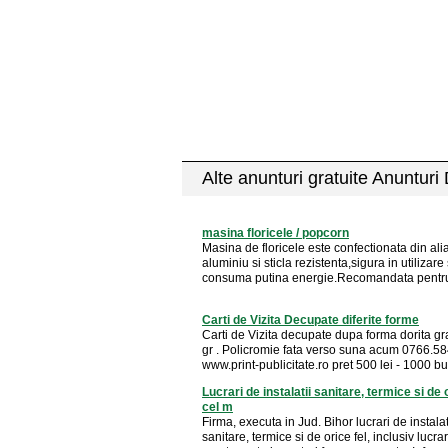
Alte anunturi gratuite Anunturi
masina floricele / popcorn
Masina de floricele este confectionata din ali
aluminiu si sticla rezistenta,sigura in utilizare 
consuma putina energie.Recomandata pentru 
Carti de Vizita Decupate diferite forme
Carti de Vizita decupate dupa forma dorita g
gr . Policromie fata verso suna acum 0766.5
www.print-publicitate.ro pret 500 lei - 1000 buc
Lucrari de instalatii sanitare, termice si de 
cel m
Firma, executa in Jud. Bihor lucrari de instalat
sanitare, termice si de orice fel, inclusiv lucra