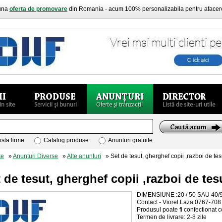
buna
oferta de promovare
din Romania - acum 100% personalizabila pentru aface
ista firme
Catalog produse
Anunturi gratuite
te
»
Anunturi Diverse
»
Alte anunturi
» Set de tesut, gherghef copii ,razboi de tes
 de tesut, gherghef copii ,razboi de tes
DIMENSIUNE :20 / 50 SAU 40/
Contact - Viorel Laza 0767-708
Produsul poate fi confectionat c
Termen de livrare: 2-8 zile