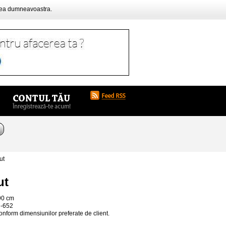
rea dumneavoastra.
ut
ut
90 cm
 -652
onform dimensiunilor preferate de client.