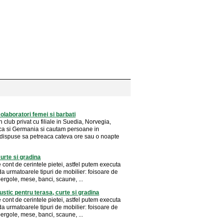
laboratori femei si barbati
club privat cu filiale in Suedia, Norvegia,
 si Germania si cautam persoane in
ispuse sa petreaca cateva ore sau o noapte
curte si gradina
e cont de cerintele pietei, astfel putem executa
a urmatoarele tipuri de mobilier: foisoare de
ergole, mese, banci, scaune, ...
rustic pentru terasa, curte si gradina
e cont de cerintele pietei, astfel putem executa
a urmatoarele tipuri de mobilier: foisoare de
ergole, mese, banci, scaune, ...