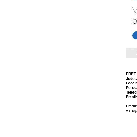
PRET
Judet
Locali
Perso
Telefo
Email
Produs
va rug