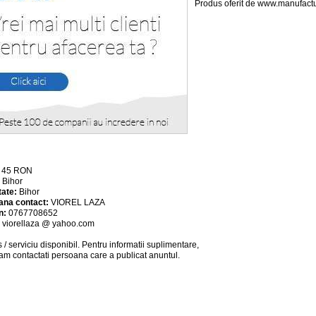
Produs oferit de www.manufactu
:
45
RON
:
Bihor
tate:
Bihor
ana contact:
VIOREL LAZA
n:
0767708652
:
viorellaza @ yahoo.com
 / serviciu
disponibil
. Pentru informatii suplimentare,
am contactati persoana care a publicat anuntul.