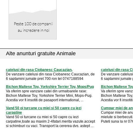
Alte anunturi gratuite Animale
catelusi din rasa Ciobanesc Caucazian,
catelusi din rasa 
De vanzare catelusi din rasa Ciobanesc Caucazian, de
De vanzare catelus
6 saptamini jumate pret 700 ron tel 0747188594
6 saptamini jumate 
Bichon Maltese Toy, Yorkshire Terrier Toy, Mops/Pug
Bichon Maltese Toy
Va oferim spre vanzare catei din urmatoarele rase:
Va oferim spre vanz
Bichon Maltese Toy, Yorkshire Terrier Mini, Mops-Pug.
Bichon Maltese Toy,
Acestia vor fi insotiti de pasaport international, ...
Acestia vor fi insotit
Vand 50 oi turcane cu miei si 50 capre cu iezi
Cumpar miei de anul
carpatine
Cumpar miei de anul
Vand 50 oi turcane cu miei si 50 capre cu iezi
mielute si berbecuti.
carpatine,toate au maxim 2-4fatari.merita vazute.accept
Puteti suna la nr 
si schimburi cu vaci. Transport la cererea dvs. astept ...