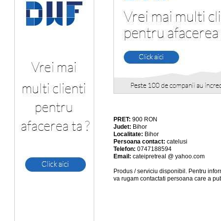
PRET:
900
RON
Judet:
Bihor
Localitate:
Bihor
Persoana contact:
catelusi
Telefon:
0747188594
Email:
cateipretreal @ yahoo.com
Produs / serviciu
disponibil
. Pentru info
va rugam contactati persoana care a pub