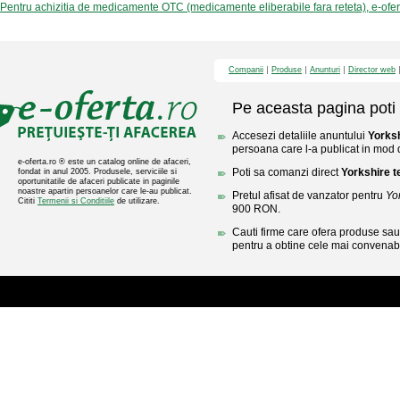
Pentru achizitia de medicamente OTC (medicamente eliberabile fara reteta), e-ofe
Companii
Produse
Anunturi
Director web
Pe aceasta pagina poti 
Accesezi detaliile anuntului
Yorksh
persoana care l-a publicat in mod di
e-oferta.ro ® este un catalog online de afaceri,
Poti sa comanzi direct
Yorkshire t
fondat in anul 2005. Produsele, serviciile si
oportunitatile de afaceri publicate in paginile
noastre apartin persoanelor care le-au publicat.
Pretul afisat de vanzator pentru
Yor
Cititi
Termenii si Conditiile
de utilizare.
900 RON.
Cauti firme care ofera produse sau 
pentru a obtine cele mai convenabi