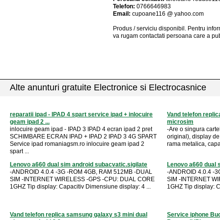
Telefon:
0766646983
Email:
cupoane116 @ yahoo.com
Produs / serviciu
disponibil
. Pentru info
va rugam contactati persoana care a pub
Alte anunturi gratuite Electronice si Electrocasnice
reparatii ipad - IPAD 4 spart service ipad + inlocuire
Vand telefon replic
geam ipad 2 ...
microsim
inlocuire geam ipad - IPAD 3 IPAD 4 ecran ipad 2 pret
-Are o singura cartel
SCHIMBARE ECRAN IPAD + IPAD 2 IPAD 3 4G SPART
original), display de
Service ipad romaniagsm.ro inlocuire geam ipad 2
rama metalica, capac
spart ...
Lenovo a660 dual sim android subacvatic.sigilate
Lenovo a660 dual s
-ANDROID 4.0.4 -3G -ROM 4GB, RAM 512MB -DUAL
-ANDROID 4.0.4 -
SIM -INTERNET WIRELESS -GPS -CPU: DUAL CORE
SIM -INTERNET W
1GHZ Tip display: Capacitiv Dimensiune display: 4 ...
1GHZ Tip display: C
Vand telefon replica samsung galaxy s3 mini dual
Service iphone Bu