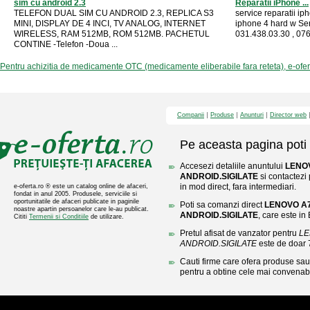
sim cu android 2.3
Reparatii iPhone ...
TELEFON DUAL SIM CU ANDROID 2.3, REPLICA S3
service reparatii ip
MINI, DISPLAY DE 4 INCI, TV ANALOG, INTERNET
iphone 4 hard w Se
WIRELESS, RAM 512MB, ROM 512MB. PACHETUL
031.438.03.30 , 076
CONTINE -Telefon -Doua ...
Pentru achizitia de medicamente OTC (medicamente eliberabile fara reteta), e-ofe
Companii
Produse
Anunturi
Director web
Pe aceasta pagina poti 
Accesezi detaliile anuntului
LENOV
ANDROID.SIGILATE
si contactezi
in mod direct, fara intermediari.
e-oferta.ro ® este un catalog online de afaceri,
fondat in anul 2005. Produsele, serviciile si
oportunitatile de afaceri publicate in paginile
Poti sa comanzi direct
LENOVO A7
noastre apartin persoanelor care le-au publicat.
ANDROID.SIGILATE
, care este in
Cititi
Termenii si Conditiile
de utilizare.
Pretul afisat de vanzator pentru
LE
ANDROID.SIGILATE
este de doar
Cauti firme care ofera produse sau 
pentru a obtine cele mai convenabi