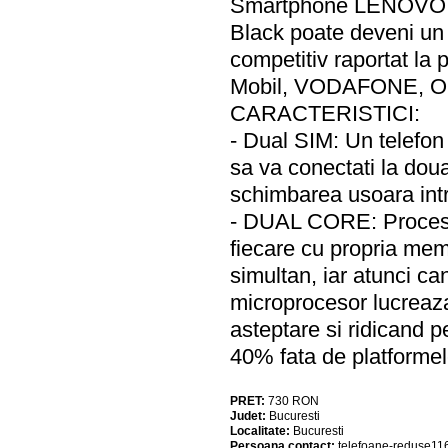
Smartphone LENOVO 
Black poate deveni un
competitiv raportat la 
Mobil, VODAFONE,
CARACTERISTICI:
- Dual SIM: Un telefon
sa va conectati la doua
schimbarea usoara intr
- DUAL CORE: Procesor
fiecare cu propria mem
simultan, iar atunci ca
microprocesor lucreaza
asteptare si ridicand p
40% fata de platforme
PRET:
730
RON
Judet:
Bucuresti
Localitate:
Bucuresti
Persoana contact:
telefoane-reduse11