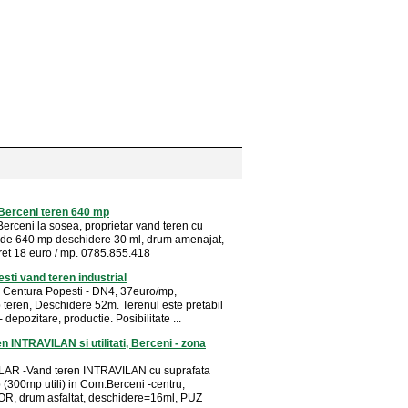
erceni teren 640 mp
rceni la sosea, proprietar vand teren cu
 de 640 mp deschidere 30 ml, drum amenajat,
. Pret 18 euro / mp. 0785.855.418
sti vand teren industrial
r. Centura Popesti - DN4, 37euro/mp,
teren, Deschidere 52m. Terenul este pretabil
- depozitare, productie. Posibilitate ...
n INTRAVILAN si utilitati, Berceni - zona
AR -Vand teren INTRAVILAN cu suprafata
(300mp utili) in Com.Berceni -centru,
OR, drum asfaltat, deschidere=16ml, PUZ