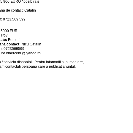
5.900 EURO / posib rate
na de contact: Catalin
n: 0723.569.599
:
5900
EUR
:
Ilfov
tate:
Berceni
ana contact:
Nicu Catalin
n:
0723569599
:
loturiberceni @ yahoo.ro
 / serviciu
disponibil
. Pentru informatii suplimentare,
am contactati persoana care a publicat anuntul.