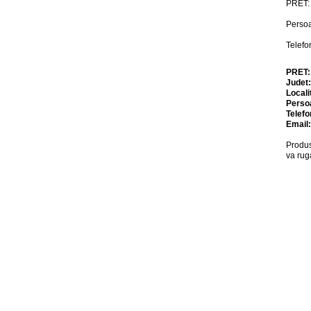
PRET: 
Persoa
Telefo
PRET
Judet
Locali
Perso
Telefo
Email
Produs
va rug