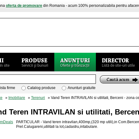
buna
oferta de promovare
din Romania - acum 100% personalizabila pentru aface
ista firme
Catalog produse
Anunturi gratuite
te
»
Imobiliare
»
Terenuri
» Vand Teren INTRAVILAN si utilitati, Berceni - zona ce
d Teren INTRAVILAN si utilitati, Bercen
PARTICULAR - Vand teren intravilan,400mp,(320 mp utili),in Com.Berce
Prel.Calugareni,utilitati la lot,cadastru,intabulare.