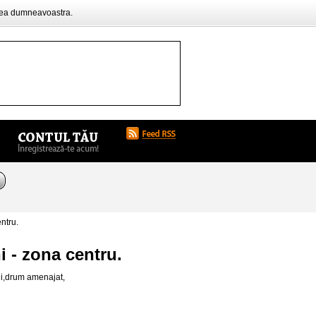
rea dumneavoastra.
ntru.
i - zona centru.
ni,drum amenajat,