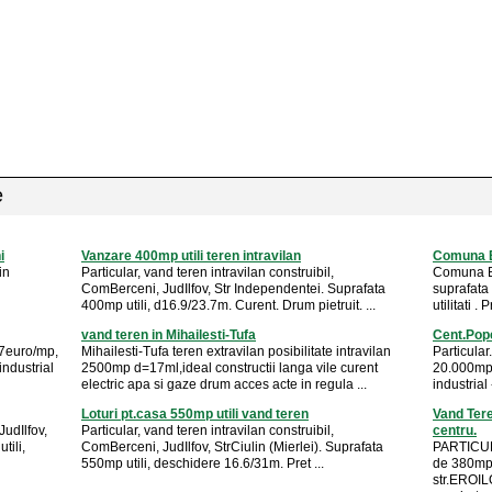
e
i
Vanzare 400mp utili teren intravilan
Comuna B
in
Particular, vand teren intravilan construibil,
Comuna Be
ComBerceni, JudIlfov, Str Independentei. Suprafata
suprafata
400mp utili, d16.9/23.7m. Curent. Drum pietruit. ...
utilitati 
vand teren in Mihailesti-Tufa
Cent.Pope
37euro/mp,
Mihailesti-Tufa teren extravilan posibilitate intravilan
Particula
ndustrial
2500mp d=17ml,ideal constructii langa vile curent
20.000mp 
electric apa si gaze drum acces acte in regula ...
industrial 
Loturi pt.casa 550mp utili vand teren
Vand Tere
JudIlfov,
Particular, vand teren intravilan construibil,
centru.
tili,
ComBerceni, JudIlfov, StrCiulin (Mierlei). Suprafata
PARTICUL
550mp utili, deschidere 16.6/31m. Pret ...
de 380mp 
str.EROIL