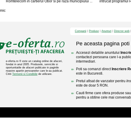
Romtelecom in cartierul Obor si pe raza municipiului ...
intrucat programul P
mic
Companii
Produse
Anunturi
Director web
Pe aceasta pagina poti 
Accesezi detaliile anuntului
Inscri
contactezi persoana care l-a public
intermediari.
e-oferta.ro ® este un catalog online de afaceri,
fondat in anul 2005. Produsele, serviciile si
oportunitatile de afaceri publicate in paginile
Poti sa comanzi direct
Inscriere R
noastre apartin persoanelor care le-au publicat.
este in Bucuresti.
Cititi
Termenii si Conditiile
de utilizare.
Pretul afisat de vanzator pentru
In
este de doar 5 RON.
Cauti firme care ofera produse sau 
pentru a obtine cele mai convenabi