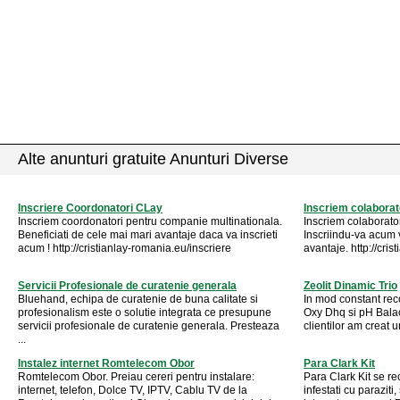
Alte anunturi gratuite Anunturi Diverse
Inscriere Coordonatori CLay
Inscriem colaborat
Inscriem coordonatori pentru companie multinationala.
Inscriem colaborato
Beneficiati de cele mai mari avantaje daca va inscrieti
Inscriindu-va acum 
acum ! http://cristianlay-romania.eu/inscriere
avantaje. http://cri
Servicii Profesionale de curatenie generala
Zeolit Dinamic Trio
Bluehand, echipa de curatenie de buna calitate si
In mod constant rec
profesionalism este o solutie integrata ce presupune
Oxy Dhq si pH Balace
servicii profesionale de curatenie generala. Presteaza
clientilor am creat u
...
Instalez internet Romtelecom Obor
Para Clark Kit
Romtelecom Obor. Preiau cereri pentru instalare:
Para Clark Kit se r
internet, telefon, Dolce TV, IPTV, Cablu TV de la
infestati cu paraziti