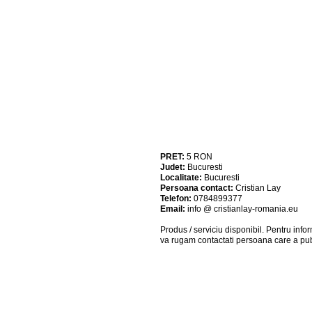
PRET:
5
RON
Judet:
Bucuresti
Localitate:
Bucuresti
Persoana contact:
Cristian Lay
Telefon:
0784899377
Email:
info @ cristianlay-romania.eu
Produs / serviciu
disponibil
. Pentru info
va rugam contactati persoana care a pub