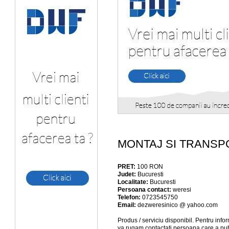
MONTAJ SI TRANSP
PRET:
100
RON
Judet:
Bucuresti
Localitate:
Bucuresti
Persoana contact:
weresi
Telefon:
0723545750
Email:
dezweresinico @ yahoo.com
Produs / serviciu
disponibil
. Pentru info
va rugam contactati persoana care a pub