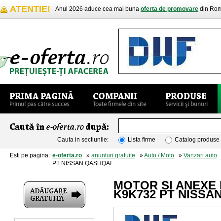
ATENTIE!
Anul 2026 aduce cea mai buna
oferta de promovare
din Rom
Cauta in sectiunile:
Lista firme
Catalog produse
Esti pe pagina:
e-oferta.ro
»
anunturi gratuite
»
Auto / Moto
»
Vanzari auto
»
PT NISSAN QASHQAI
MOTOR SI ANEXE M
K9K732 PT NISSA