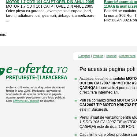
MOTOR 1.7 CDTI 101 CAI PT OPEL DIN ANUL 2005
Baterie/ acumulat
MOTOR 1.7 CDTI 101 CAI PT OPEL DIN ANUL 2005
110Ah la numai 299
Orice piesa cu garantie , avem pe stoc, capota, bari,
Baterie/ acumulat
faruri, radiatoare, usi, geamuri, airbaguri, amortizoare,
la numai 302 Ron T
...
Pilot 88 Ah 302 Ron
mic
Companii
Produse
Anunturi
Director web
Pe aceasta pagina poti 
Accesezi detaliile anuntului
MOTOR
DCI 106 CAI 2007 TIP MOTOR K
QASHQAI
si contactezi persoana c
e-oferta.ro ® este un catalog online de afaceri,
fondat in anul 2005. Produsele, serviciile si
direct, fara intermediari.
oportunitatile de afaceri publicate in paginile
noastre apartin persoanelor care le-au publicat.
Poti sa comanzi direct
MOTOR SI 
Cititi
Termenii si Conditiile
de utilizare.
CAI 2007 TIP MOTOR K9K732 P
este in Bucuresti.
Pretul afisat de vanzator pentru
MO
1.5 DCI 106 CAI 2007 TIP MOTO
QASHQAI
este de doar 100 RON.
Cauti firme care ofera produse sau 