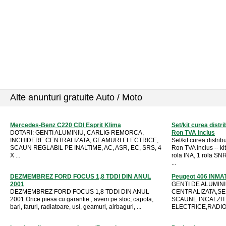
Alte anunturi gratuite Auto / Moto
Mercedes-Benz C220 CDI Esprit Klima
Set/kit curea distr
DOTARI: GENTI ALUMINIU, CARLIG REMORCA,
Ron TVA inclus
INCHIDERE CENTRALIZATA, GEAMURI ELECTRICE,
Set/kit curea distr
SCAUN REGLABIL PE INALTIME, AC, ASR, EC, SRS, 4
Ron TVA inclus -- k
X ...
rola INA, 1 rola S
...
DEZMEMBREZ FORD FOCUS 1,8 TDDI DIN ANUL
Peugeot 406 INMA
2001
GENTI DE ALUMIN
DEZMEMBREZ FORD FOCUS 1,8 TDDI DIN ANUL
CENTRALIZATA,SE
2001 Orice piesa cu garantie , avem pe stoc, capota,
SCAUNE INCALZIT
bari, faruri, radiatoare, usi, geamuri, airbaguri, ...
ELECTRICE,RADIO-