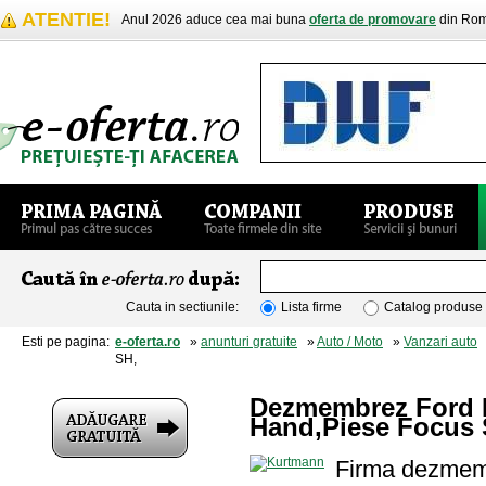
ATENTIE!
Anul 2026 aduce cea mai buna
oferta de promovare
din Rom
Cauta in sectiunile:
Lista firme
Catalog produse
Esti pe pagina:
e-oferta.ro
»
anunturi gratuite
»
Auto / Moto
»
Vanzari auto
»
SH,
Dezmembrez Ford 
Hand,Piese Focus 
Firma dezmemb