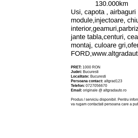
130.000km
Usi, capota , airbaguri 
module,injectoare, ch
interior,geamuri,parbriz
jante tabla,centuri, cea
montaj, culoare gri,ofe
FORD,www.altgradaut
PRET:
1000
RON
Judet:
Bucuresti
Localitate:
Bucuresti
Persoana contact:
altgrad123
Telefon:
0727056670
Email:
originale @ altgradauto.ro
Produs / serviciu
disponibil
. Pentru info
va rugam contactati persoana care a pub