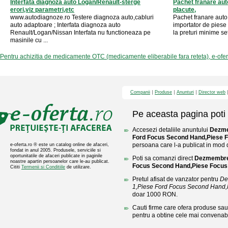
Interfata diagnoza auto Logan/Renault-sterge
Pachet franare auto
erori,viz parametri,etc
placute,
www.autodiagnoze.ro Testere diagnoza auto,cabluri
Pachet franare auto
auto adaptoare ; Interfata diagnoza auto
importator de piese 
Renault/Logan/Nissan Interfata nu functioneaza pe
la preturi minime set
masinile cu ...
Pentru achizitia de medicamente OTC (medicamente eliberabile fara reteta), e-ofe
Companii
Produse
Anunturi
Director web
Pe aceasta pagina poti 
Accesezi detaliile anuntului
Dezme
Ford Focus Second Hand,Piese 
persoana care l-a publicat in mod di
e-oferta.ro ® este un catalog online de afaceri,
fondat in anul 2005. Produsele, serviciile si
oportunitatile de afaceri publicate in paginile
Poti sa comanzi direct
Dezmembrez
noastre apartin persoanelor care le-au publicat.
Focus Second Hand,Piese Focus
Cititi
Termenii si Conditiile
de utilizare.
Pretul afisat de vanzator pentru
De
1,Piese Ford Focus Second Hand,
doar 1000 RON.
Cauti firme care ofera produse sau 
pentru a obtine cele mai convenabi