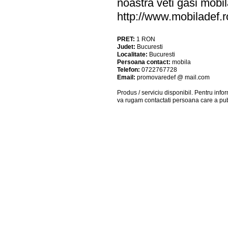
noastra veti gasi mobil
http://www.mobiladef
PRET:
1
RON
Judet:
Bucuresti
Localitate:
Bucuresti
Persoana contact:
mobila
Telefon:
0722767728
Email:
promovaredef @ mail.com
Produs / serviciu
disponibil
. Pentru info
va rugam contactati persoana care a pub