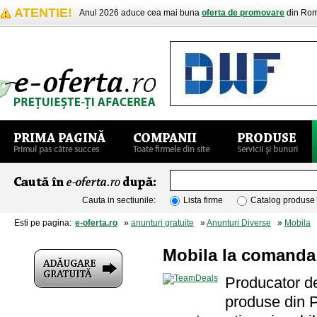
ATENTIE!
Anul 2026 aduce cea mai buna
oferta de promovare
din Rom
Cauta in sectiunile:
Lista firme
Catalog produse
Esti pe pagina:
e-oferta.ro
»
anunturi gratuite
»
Anunturi Diverse
»
Mobila
»
Mobila la comanda
Producator d
produse din P