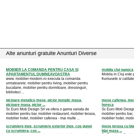
Alte anunturi gratuite Anunturi Diverse
MOBIIER LA COMANDA PENTRU CASA SI
mobila cluj napoca
APARTAMENTUL DUMNEAVOASTRA
Mobila in Cluj este 
www. mobilier-modern.ro executa la comanda
frumusete si calitate
urmatoarele: mobilier pentru living, mobilier pentru
bucatarie, mobilier pentru dormitoare, dressinguri,
biblioteci ...
picioare metalice mese, picior metalic masa,
mese cafenea, mese
picioare masa, picior ...
horeca
Sc Euro Mob Design Srl va ofera o gama variata de
Sc Euro Mob Design 
mobilier pentru bar, mobilier restaurant, mobilier terasa,
mobilier pentru bar,
mobilier hotel, mobilier cafenea - mai multe ...
mobilier hotel, mobil
scrumiere inox, scrumiere exterior inox, cos gunoi
mese terasa cu blat
cu scrumiera, cos ...
blat masa ...