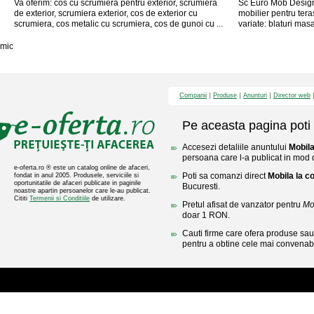
Va oferim: cos cu scrumiera pentru exterior, scrumiera
Sc Euro Mob Design 
de exterior, scrumiera exterior, cos de exterior cu
mobilier pentru tera
scrumiera, cos metalic cu scrumiera, cos de gunoi cu ...
variate: blaturi mas
mic
Companii
Produse
Anunturi
Director web
Pe aceasta pagina poti 
Accesezi detaliile anuntului
Mobil
persoana care l-a publicat in mod di
e-oferta.ro ® este un catalog online de afaceri,
Poti sa comanzi direct
Mobila la 
fondat in anul 2005. Produsele, serviciile si
oportunitatile de afaceri publicate in paginile
Bucuresti.
noastre apartin persoanelor care le-au publicat.
Cititi
Termenii si Conditiile
de utilizare.
Pretul afisat de vanzator pentru
Mo
doar 1 RON.
Cauti firme care ofera produse sau 
pentru a obtine cele mai convenabi