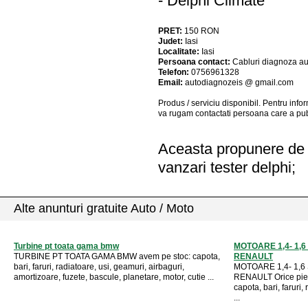
- Delphi Climate
PRET:
150
RON
Judet:
Iasi
Localitate:
Iasi
Persoana contact:
Cabluri diagnoza au
Telefon:
0756961328
Email:
autodiagnozeis @ gmail.com
Produs / serviciu
disponibil
. Pentru info
va rugam contactati persoana care a pub
Aceasta propunere de a
vanzari tester delphi;
Alte anunturi gratuite Auto / Moto
Turbine pt toata gama bmw
MOTOARE 1,4- 1,6
TURBINE PT TOATA GAMA BMW avem pe stoc: capota,
RENAULT
bari, faruri, radiatoare, usi, geamuri, airbaguri,
MOTOARE 1,4- 1,6
amortizoare, fuzete, bascule, planetare, motor, cutie ...
RENAULT Orice pies
capota, bari, faruri,
...