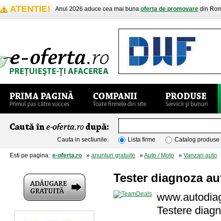
ATENTIE!
Anul 2026 aduce cea mai buna
oferta de promovare
din Rom
Cauta in sectiunile:
Lista firme
Catalog produse
Esti pe pagina:
e-oferta.ro
»
anunturi gratuite
»
Auto / Moto
»
Vanzari auto
»
Tester diagnoza au
www.autodia
Testere diagn