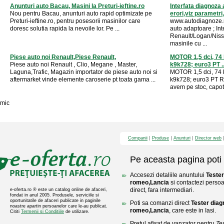
Anunturi auto Bacau, Masini la Preturi-ieftine.ro
Interfata diagnoza
Nou pentru Bacau, anunturi auto rapid optimizate pe
erori,viz parametri
Preturi-ieftine.ro, pentru posesorii masinilor care
www.autodiagnoze.r
doresc solutia rapida la nevoile lor. Pe ...
auto adaptoare ; In
Renault/Logan/Nissa
masinile cu ...
Piese auto noi Renault,Piese Renault,
MOTOR 1,5 dci, 74 k
Piese auto noi Renault , Clio, Megane , Master,
k9k728; euro3 PT ..
Laguna,Trafic, Magazin importator de piese auto noi si
MOTOR 1,5 dci, 74 k
aftermarket vinde elemente caroserie pt toata gama ...
k9k728; euro3 PT R
avem pe stoc, capota,
mic
Companii
Produse
Anunturi
Director web
Pe aceasta pagina poti 
Accesezi detaliile anuntului
Tester
romeo,Lancia
si contactezi persoa
direct, fara intermediari.
e-oferta.ro ® este un catalog online de afaceri,
fondat in anul 2005. Produsele, serviciile si
oportunitatile de afaceri publicate in paginile
Poti sa comanzi direct
Tester diag
noastre apartin persoanelor care le-au publicat.
romeo,Lancia
, care este in Iasi.
Cititi
Termenii si Conditiile
de utilizare.
Pretul afisat de vanzator pentru
Tes