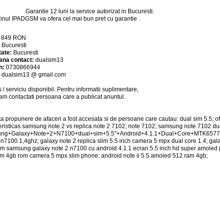
Garantie 12 luni la service autorizat in Bucuresti.
nul IPADGSM va ofera cel mai bun pret cu garantie .
:
849
RON
:
Bucuresti
tate:
Bucuresti
ana contact:
dualsim13
n:
0730866944
:
dualsim13 @ gmail.com
 / serviciu
disponibil
. Pentru informatii suplimentare,
am contactati persoana care a publicat anuntul.
a propunere de afaceri a fost accesata si de persoane care cautau: dual sim 5.5; of
eristicas samsung note 2 vs replica note 2 7102; note 7102; samsung note 7102 du
ng+Galaxy+Note+2+N7100+dual+sim+5.5"+Android+4.1.1+Dual+Core+MTK6577; repl
 n7100 1,4ghz; galaxy note 2 replica slim 5.5 inch camera 5 mpx dual core 1.4; gala
im samsung galaxy note 2 n7100 cu android 4.1.1 ecran 5.5 inch hd super amoled
m 4gb rom camera 5 mpx slim phone; android note ii 5.5 amoled 512 ram 4gb;