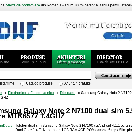
buna
oferta de promovare
din Romania - acum 100% personalizabila pentru aface
ista firme
Catalog produse
Anunturi gratuite
te
»
Electronice si Electrocasnice
»
Telefoane
» Samsung Galaxy Note 2 N7100 du
.4GHZ
sung Galaxy Note 2 N7100 dual sim 5.5
re MTK6577 1.4GHZ
Telefon dual sim Samsung Galaxy Note 2 N7100 cu Android 4.1.1 ecran
Dual Core 1.4 GHz memorie 1GB RAM 4GB ROM camera 5 mpx Slim ph