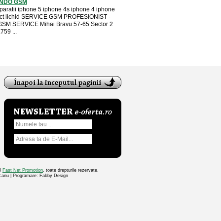
ONDO GSM
eparatii iphone 5 iphone 4s iphone 4 iphone
act lichid SERVICE GSM PROFESIONIST -
M SERVICE Mihai Bravu 57-65 Sector 2
759 ...
26
Fast Net Promotion
, toate drepturile rezervate.
ocanu | Programare: Fabby Design