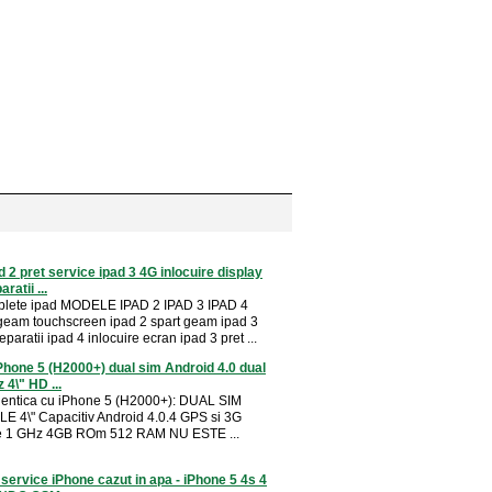
 2 pret service ipad 3 4G inlocuire display
ratii ...
ablete ipad MODELE IPAD 2 IPAD 3 IPAD 4
 geam touchscreen ipad 2 spart geam ipad 3
eparatii ipad 4 inlocuire ecran ipad 3 pret ...
Phone 5 (H2000+) dual sim Android 4.0 dual
 4\" HD ...
dentica cu iPhone 5 (H2000+): DUAL SIM
E 4\" Capacitiv Android 4.0.4 GPS si 3G
e 1 GHz 4GB ROm 512 RAM NU ESTE ...
 service iPhone cazut in apa - iPhone 5 4s 4