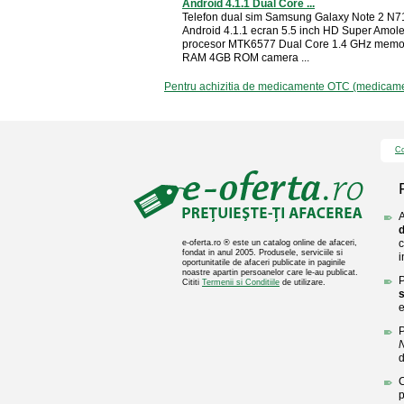
Android 4.1.1 Dual Core ...
Telefon dual sim Samsung Galaxy Note 2 N7
Android 4.1.1 ecran 5.5 inch HD Super Amol
procesor MTK6577 Dual Core 1.4 GHz memo
RAM 4GB ROM camera ...
Pentru achizitia de medicamente OTC (medicament
Co
A
d
c
e-oferta.ro ® este un catalog online de afaceri,
fondat in anul 2005. Produsele, serviciile si
i
oportunitatile de afaceri publicate in paginile
noastre apartin persoanelor care le-au publicat.
P
Cititi
Termenii si Conditiile
de utilizare.
e
P
N
C
p