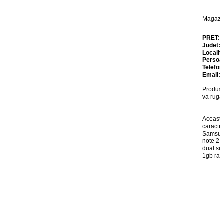
Magazi
PRET
Judet
Locali
Perso
Telefo
Email
Produs
va rug
Aceast
caract
Samsu
note 2
dual s
1gb ra