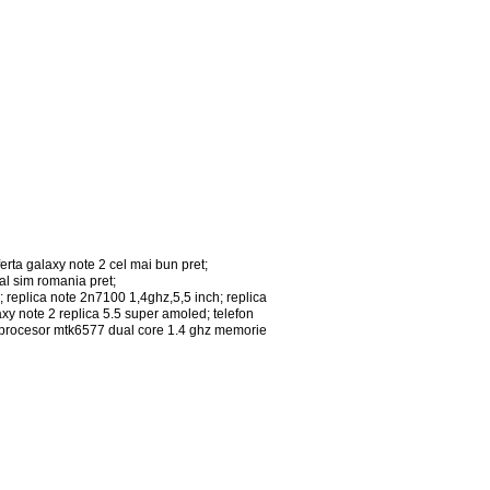
erta galaxy note 2 cel mai bun pret;
al sim romania pret;
ica note 2n7100 1,4ghz,5,5 inch; replica
xy note 2 replica 5.5 super amoled; telefon
 procesor mtk6577 dual core 1.4 ghz memorie