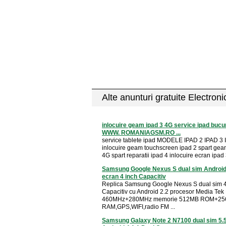
Alte anunturi gratuite Electron
inlocuire geam ipad 3 4G service ipad bucu
WWW. ROMANIAGSM.RO ...
service tablete ipad MODELE IPAD 2 IPAD 3 
inlocuire geam touchscreen ipad 2 spart gea
4G spart reparatii ipad 4 inlocuire ecran ipad 3
Samsung Google Nexus S dual sim Android
ecran 4 inch Capacitiv
Replica Samsung Google Nexus S dual sim 4
Capacitiv cu Android 2.2 procesor Media Te
460MHz+280MHz memorie 512MB ROM+2
RAM,GPS,WIFI,radio FM ...
Samsung Galaxy Note 2 N7100 dual sim 5.5