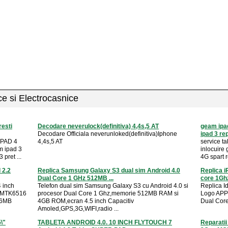
ice si Electrocasnice
resti
Decodare neverulock(definitiva) 4,4s,5 AT
geam ipad
Decodare Officiala neverunloked(definitiva)Iphone
ipad 3 repa
IPAD 4
4,4s,5 AT
service t
m ipad 3
inlocuire
 pret ...
4G spart r
 2.2
Replica Samsung Galaxy S3 dual sim Android 4.0
Replica i
Dual Core 1 GHz 512MB ...
core 1Ghz
 inch
Telefon dual sim Samsung Galaxy S3 cu Android 4.0 si
Replica I
k MTK6516
procesor Dual Core 1 Ghz,memorie 512MB RAM si
Logo APPL
56MB
4GB ROM,ecran 4.5 inch Capacitiv
Dual Cor
Amoled,GPS,3G,WIFI,radio ...
\"
TABLETA ANDROID 4.0. 10 INCH FLYTOUCH 7
Reparatii