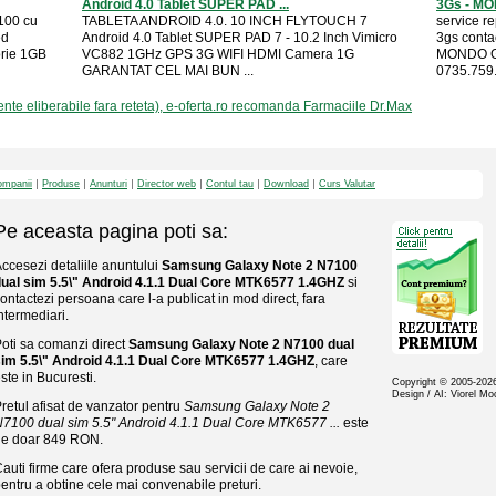
Android 4.0 Tablet SUPER PAD ...
3Gs - M
100 cu
TABLETA ANDROID 4.0. 10 INCH FLYTOUCH 7
service r
ed
Android 4.0 Tablet SUPER PAD 7 - 10.2 Inch Vimicro
3gs cont
rie 1GB
VC882 1GHz GPS 3G WIFI HDMI Camera 1G
MONDO GS
GARANTAT CEL MAI BUN ...
0735.759.
e eliberabile fara reteta), e-oferta.ro recomanda Farmaciile Dr.Max
mpanii
Produse
Anunturi
Director web
Contul tau
Download
Curs Valutar
Pe aceasta pagina poti sa:
ccesezi detaliile anuntului
Samsung Galaxy Note 2 N7100
ual sim 5.5\" Android 4.1.1 Dual Core MTK6577 1.4GHZ
si
ontactezi persoana care l-a publicat in mod direct, fara
ntermediari.
oti sa comanzi direct
Samsung Galaxy Note 2 N7100 dual
sim 5.5\" Android 4.1.1 Dual Core MTK6577 1.4GHZ
, care
ste in Bucuresti.
Copyright © 2005-20
Design / AI: Viorel M
retul afisat de vanzator pentru
Samsung Galaxy Note 2
7100 dual sim 5.5" Android 4.1.1 Dual Core MTK6577 ...
este
de doar 849 RON.
auti firme care ofera produse sau servicii de care ai nevoie,
entru a obtine cele mai convenabile preturi.