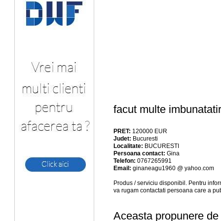
facut multe imbunatatir
PRET:
120000
EUR
Judet:
Bucuresti
Localitate:
BUCURESTI
Persoana contact:
Gina
Telefon:
0767265991
Email:
ginaneagu1960 @ yahoo.com
Produs / serviciu
disponibil
. Pentru info
va rugam contactati persoana care a pub
Aceasta propunere de a