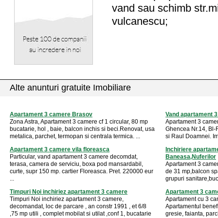
vand sau schimb str.m
vulcanescu;
Alte anunturi gratuite Imobiliare
Apartament 3 camere Brasov
Vand apartament 3
Zona Astra, Apartament 3 camere cf 1 circular, 80 mp
Apartament 3 camer
bucatarie, hol , baie, balcon inchis si beci.Renovat, usa
Ghencea Nr.14, Bl-R1
metalica, parchet, termopan si centrala termica. ...
si Raul Doamnei. Imb
Apartament 3 camere vila floreasca
Inchiriere apartam
Particular, vand apartament 3 camere decomdat,
Baneasa,Nuferilor
terasa, camera de serviciu, boxa pod mansardabil,
Apartament 3 camer
curte, supr 150 mp. cartier Floreasca. Pret. 220000 eur
de 31 mp,balcon spa
...
grupuri sanitare,buca
Timpuri Noi inchiriez apartament 3 camere
Apartament 3 cam
Timpuri Noi inchiriez apartament 3 camere,
Apartament cu 3 c
decomandat, loc de parcare , an constr 1991 , et 6/8
Apartamentul benefi
,75 mp utili , complet mobilat si utilat ,conf 1, bucatarie
gresie, faianta, parc