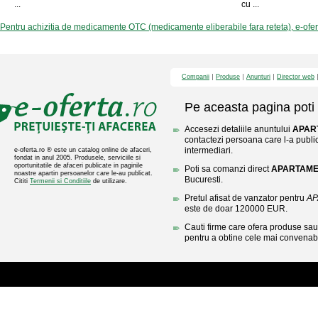
...
cu ...
Pentru achizitia de medicamente OTC (medicamente eliberabile fara reteta), e-ofe
Companii
Produse
Anunturi
Director web
Pe aceasta pagina poti 
Accesezi detaliile anuntului
APAR
contactezi persoana care l-a public
intermediari.
e-oferta.ro ® este un catalog online de afaceri,
fondat in anul 2005. Produsele, serviciile si
oportunitatile de afaceri publicate in paginile
Poti sa comanzi direct
APARTAME
noastre apartin persoanelor care le-au publicat.
Bucuresti.
Cititi
Termenii si Conditiile
de utilizare.
Pretul afisat de vanzator pentru
AP
este de doar 120000 EUR.
Cauti firme care ofera produse sau 
pentru a obtine cele mai convenabi