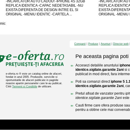
-INCARCATOR AUTO CADOU! -IPHONE 4S 32GB
-INCARCATOR AUT
REPLICA IDENTICA -CAPAC NEDETASABIL -NU
REPLICA IDENTIC
EXISTA DIFERENTA DE DESIGN INTRE EL SI
EXISTA DIFERENTA
ORIGINAL -MENIU IDENTIC -CARTELA ...
ORIGINAL -MENIU I
mic
Companii
Produse
Anunturi
Director web
Pe aceasta pagina poti 
Accesezi detaliile anuntului
iphone
identice.sigilate.garantie 2ani
si c
publicat in mod direct, fara interme
e-oferta.ro ® este un catalog online de afaceri,
fondat in anul 2005. Produsele, serviciile si
oportunitatile de afaceri publicate in paginile
Poti sa comanzi direct
iphone 5 1.1
noastre apartin persoanelor care le-au publicat.
identice.sigilate.garantie 2ani
, ca
Cititi
Termenii si Conditiile
de utilizare.
Pretul afisat de vanzator pentru
iph
identice.sigilate.garantie 2ani
este
Cauti firme care ofera produse sau 
pentru a obtine cele mai convenabi