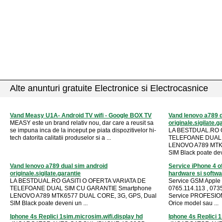
Alte anunturi gratuite Electronice si Electrocasnice
Vand Measy U1A- Android TV wifi - Google BOX TV
Vand lenovo a789 d
MEASY este un brand relativ nou, dar care a reusit sa
originale.sigilate.g
se impuna inca de la inceput pe piata dispozitivelor hi-
LA BESTDUAL.RO G
tech datorita calitatii produselor si a ...
TELEFOANE DUAL 
LENOVO A789 MTK6
SIM Black poate dev
Vand lenovo a789 dual sim android
Service iPhone 4 o
originale.sigilate.garantie
hardware si softwa
LA BESTDUAL.RO GASITI O OFERTA VARIATA DE
Service GSM Apple 
TELEFOANE DUAL SIM CU GARANTIE Smartphone
0765.114.113 , 073
LENOVO A789 MTK6577 DUAL CORE, 3G, GPS, Dual
Service PROFESION
SIM Black poate deveni un ...
Orice model sau ...
Iphone 4s Replici 1sim.microsim.wifi.display hd
Iphone 4s Replici 