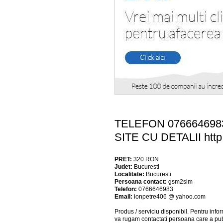
TELEFON 076664698
SITE CU DETALII http:
PRET:
320
RON
Judet:
Bucuresti
Localitate:
Bucuresti
Persoana contact:
gsm2sim
Telefon:
0766646983
Email:
ionpetre406 @ yahoo.com
Produs / serviciu
disponibil
. Pentru info
va rugam contactati persoana care a pub