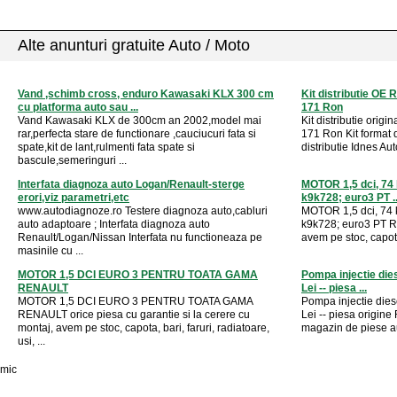
Alte anunturi gratuite Auto / Moto
Vand ,schimb cross, enduro Kawasaki KLX 300 cm
Kit distributie OE 
cu platforma auto sau ...
171 Ron
Vand Kawasaki KLX de 300cm an 2002,model mai
Kit distributie orig
rar,perfecta stare de functionare ,cauciucuri fata si
171 Ron Kit format d
spate,kit de lant,rulmenti fata spate si
distributie Idnes Aut
bascule,semeringuri ...
Interfata diagnoza auto Logan/Renault-sterge
MOTOR 1,5 dci, 74 k
erori,viz parametri,etc
k9k728; euro3 PT ..
www.autodiagnoze.ro Testere diagnoza auto,cabluri
MOTOR 1,5 dci, 74 k
auto adaptoare ; Interfata diagnoza auto
k9k728; euro3 PT R
Renault/Logan/Nissan Interfata nu functioneaza pe
avem pe stoc, capota,
masinile cu ...
MOTOR 1,5 DCI EURO 3 PENTRU TOATA GAMA
Pompa injectie die
RENAULT
Lei -- piesa ...
MOTOR 1,5 DCI EURO 3 PENTRU TOATA GAMA
Pompa injectie die
RENAULT orice piesa cu garantie si la cerere cu
Lei -- piesa origine
montaj, avem pe stoc, capota, bari, faruri, radiatoare,
magazin de piese aut
usi, ...
mic