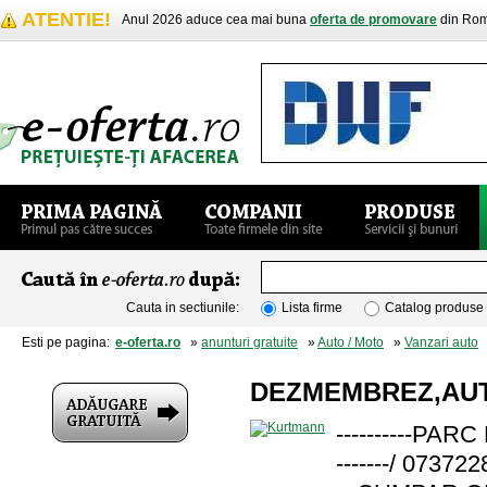
ATENTIE!
Anul 2026 aduce cea mai buna
oferta de promovare
din Rom
Cauta in sectiunile:
Lista firme
Catalog produse
Esti pe pagina:
e-oferta.ro
»
anunturi gratuite
»
Auto / Moto
»
Vanzari auto
»
DEZMEMBREZ,AUT
----------PA
-------/ 07372