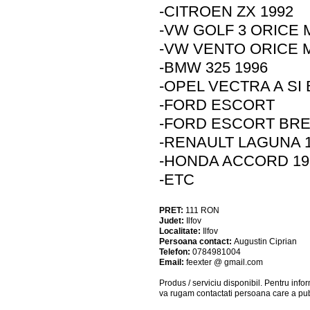
-CITROEN ZX 1992
-VW GOLF 3 ORICE
-VW VENTO ORICE
-BMW 325 1996
-OPEL VECTRA A SI 
-FORD ESCORT
-FORD ESCORT BREA
-RENAULT LAGUNA 
-HONDA ACCORD 19
-ETC
PRET:
111
RON
Judet:
Ilfov
Localitate:
Ilfov
Persoana contact:
Augustin Ciprian
Telefon:
0784981004
Email:
feexter @ gmail.com
Produs / serviciu
disponibil
. Pentru info
va rugam contactati persoana care a pub