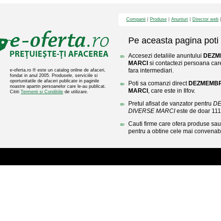
Companii
Produse
Anunturi
Director web
Pe aceasta pagina poti 
Accesezi detaliile anuntului
DEZM
MARCI
si contactezi persoana care
fara intermediari.
e-oferta.ro ® este un catalog online de afaceri,
fondat in anul 2005. Produsele, serviciile si
oportunitatile de afaceri publicate in paginile
Poti sa comanzi direct
DEZMEMBR
noastre apartin persoanelor care le-au publicat.
MARCI
, care este in Ilfov.
Cititi
Termenii si Conditiile
de utilizare.
Pretul afisat de vanzator pentru
DE
DIVERSE MARCI
este de doar 11
Cauti firme care ofera produse sau 
pentru a obtine cele mai convenabi