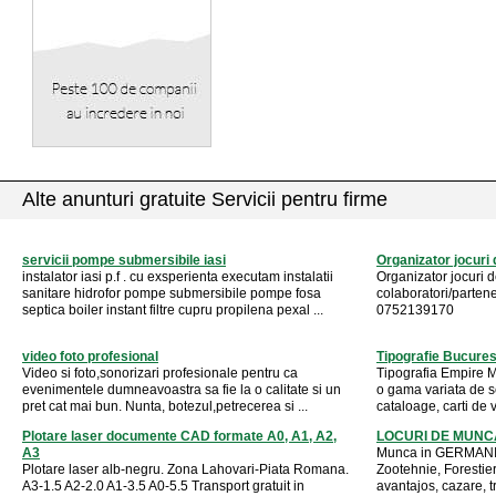
Alte anunturi gratuite Servicii pentru firme
servicii pompe submersibile iasi
Organizator jocuri
instalator iasi p.f . cu exsperienta executam instalatii
Organizator jocuri 
sanitare hidrofor pompe submersibile pompe fosa
colaboratori/partener
septica boiler instant filtre cupru propilena pexal ...
0752139170
video foto profesional
Tipografie Bucures
Video si foto,sonorizari profesionale pentru ca
Tipografia Empire Me
evenimentele dumneavoastra sa fie la o calitate si un
o gama variata de ser
pret cat mai bun. Nunta, botezul,petrecerea si ...
cataloage, carti de vi
Plotare laser documente CAD formate A0, A1, A2,
LOCURI DE MUNC
A3
Munca in GERMANIA,
Plotare laser alb-negru. Zona Lahovari-Piata Romana.
Zootehnie, Forestier,
A3-1.5 A2-2.0 A1-3.5 A0-5.5 Transport gratuit in
avantajos, cazare, t