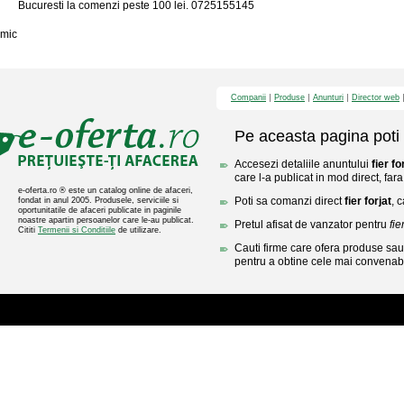
Bucuresti la comenzi peste 100 lei. 0725155145
mic
Companii
Produse
Anunturi
Director web
Pe aceasta pagina poti 
Accesezi detaliile anuntului
fier fo
care l-a publicat in mod direct, fara
e-oferta.ro ® este un catalog online de afaceri,
Poti sa comanzi direct
fier forjat
, 
fondat in anul 2005. Produsele, serviciile si
oportunitatile de afaceri publicate in paginile
noastre apartin persoanelor care le-au publicat.
Pretul afisat de vanzator pentru
fie
Cititi
Termenii si Conditiile
de utilizare.
Cauti firme care ofera produse sau 
pentru a obtine cele mai convenabi