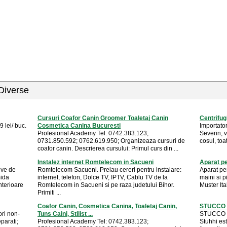
 Diverse
Cursuri Coafor Canin Groomer Toaletaj Canin
Centrifug
 lei/ buc.
Cosmetica Canina Bucuresti
Importato
Profesional Academy Tel: 0742.383.123;
Severin, v
0731.850.592; 0762.619.950; Organizeaza cursuri de
cosul, toa
coafor canin. Descrierea cursului: Primul curs din ...
Instalez internet Romtelecom in Sacueni
Aparat pe
ive de
Romtelecom Sacueni. Preiau cereri pentru instalare:
Aparat pen
mida
internet, telefon, Dolce TV, IPTV, Cablu TV de la
maini si p
nterioare
Romtelecom in Sacueni si pe raza judetului Bihor.
Muster It
Primiti ...
Coafor Canin, Cosmetica Canina, Toaletaj Canin,
STUCCO 
ori non-
Tuns Caini, Stilist ...
STUCCO V
eparati;
Profesional Academy Tel: 0742.383.123;
Stuhhi es