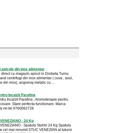
i apicole din inox alimentar
r direct cu magazin apicol in Drobeta Turnu
and centrifugi din inox alimentar ( cuva , axul,
te din inox), angrenaj metalic cu ...
ntru Incalzit Parafina
tru Incalzit Parafina , Aromoterapie pentru
icioare. Stare perfecta functionare. Marca
aly rel tel 0760062726
VENEZIANO - 24 Kg
ENEZIANO - Spatula Stuhhi 24 Kg Spatula
te cel mai renumit STUC VENEZIAN al tuturor