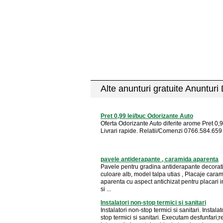
Alte anunturi gratuite Anunturi
Pret 0,99 lei/buc Odorizante Auto
Oferta Odorizante Auto diferite arome Pret 0,99
Livrari rapide. Relatii/Comenzi 0766.584.659
pavele antiderapante , caramida aparenta
Pavele pentru gradina antiderapante decorat
culoare alb, model talpa utias , Placaje cara
aparenta cu aspect antichizat pentru placari i
si ...
Instalatori non-stop termici si sanitari
Instalatori non-stop termici si sanitari. Instalat
stop termici si sanitari. Executam desfunfari;r