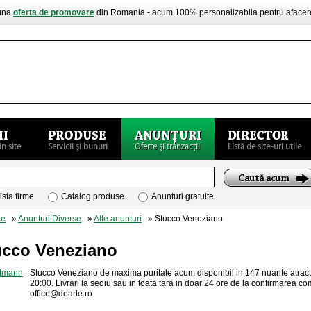
buna
oferta de promovare
din Romania - acum 100% personalizabila pentru aface
ista firme
Catalog produse
Anunturi gratuite
te
»
Anunturi Diverse
»
Alte anunturi
» Stucco Veneziano
ucco Veneziano
Stucco Veneziano de maxima puritate acum disponibil in 147 nuante atract
20:00. Livrari la sediu sau in toata tara in doar 24 ore de la confirmarea co
office@dearte.ro