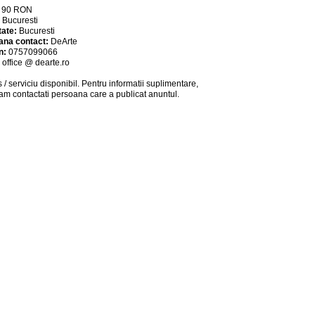
:
90
RON
:
Bucuresti
tate:
Bucuresti
ana contact:
DeArte
n:
0757099066
:
office @ dearte.ro
 / serviciu
disponibil
. Pentru informatii suplimentare,
am contactati persoana care a publicat anuntul.