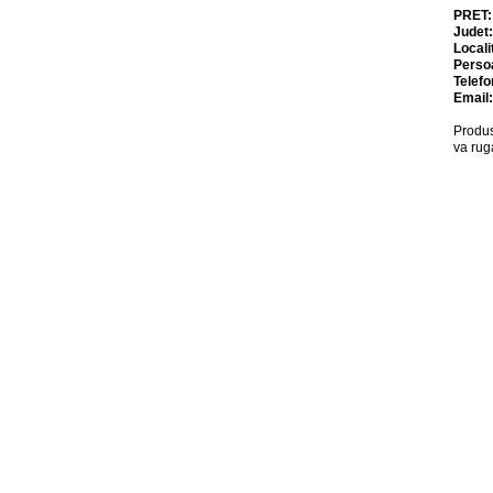
PRET
Judet
Locali
Perso
Telefo
Email
Produs
va rug