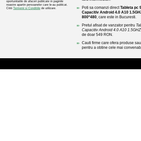
oportunitatile de afaceri publicate in paginile
noastre apartin persoanelor care le-au publicat.
Poti sa comanzi direct
Tableta pc 
Cititi
Termenii si Conditiile
de utilizare.
Capacitiv Android 4.0 A10 1.
800*480
, care este in Bucuresti.
Pretul afisat de vanzator pentru
Ta
Capacitiv Android 4.0 A10 1.5GH
de doar 549 RON.
Cauti firme care ofera produse sau 
pentru a obtine cele mai convenabi