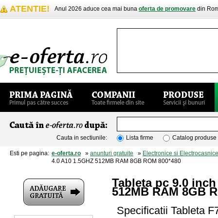
ATENTIE!
Anul 2026 aduce cea mai buna
oferta de promovare
din Rom
Cauta in sectiunile:
Lista firme
Catalog produse
Esti pe pagina:
e-oferta.ro
»
anunturi gratuite
»
Electronice si Electrocasnic
4.0 A10 1.5GHZ 512MB RAM 8GB ROM 800*480
Tableta pc 9.0 inc
512MB RAM 8GB R
Specificatii Tableta F