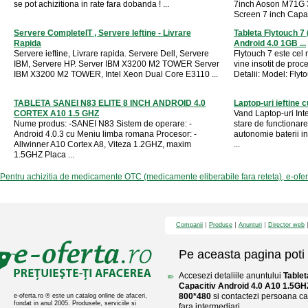
se pot achizitiona in rate fara dobanda ! ...
7inch Aoson M71G 3
Screen 7 inch Capaci
Servere CompleteIT , Servere Ieftine - Livrare
Tableta Flytouch 7
Rapida
Android 4.0 1GB ...
Servere ieftine, Livrare rapida. Servere Dell, Servere
Flytouch 7 este cel
IBM, Servere HP. Server IBM X3200 M2 TOWER Server
vine insotit de proc
IBM X3200 M2 TOWER, Intel Xeon Dual Core E3110 ...
Detalii: Model: Flyt
TABLETA SANEI N83 ELITE 8 INCH ANDROID 4.0
Laptop-uri ieftine c
CORTEX A10 1.5 GHZ
Vand Laptop-uri In
Nume produs: -SANEI N83 Sistem de operare: -
stare de functionare
Android 4.0.3 cu Meniu limba romana Procesor: -
autonomie baterii int
Allwinner A10 Cortex A8, Viteza 1.2GHZ, maxim
...
1.5GHZ Placa ...
Pentru achizitia de medicamente OTC (medicamente eliberabile fara reteta), e-ofe
Companii
Produse
Anunturi
Director web
Pe aceasta pagina poti 
Accesezi detaliile anuntului
Tablet
Capacitiv Android 4.0 A10 1.
800*480
si contactezi persoana car
e-oferta.ro ® este un catalog online de afaceri,
fondat in anul 2005. Produsele, serviciile si
fara intermediari.