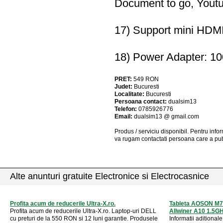
Document to go, Yout
17) Support mini HDMI
18) Power Adapter: 10
PRET:
549
RON
Judet:
Bucuresti
Localitate:
Bucuresti
Persoana contact:
dualsim13
Telefon:
0785926776
Email:
dualsim13 @ gmail.com
Produs / serviciu
disponibil
. Pentru info
va rugam contactati persoana care a pub
Alte anunturi gratuite Electronice si Electrocasnice
Profita acum de reducerile Ultra-X.ro.
Tableta AOSON M71
Profita acum de reducerile Ultra-X.ro. Laptop-uri DELL
Allwiner A10 1.5GH
cu preturi de la 550 RON si 12 luni garantie. Produsele
Informatii aditiona