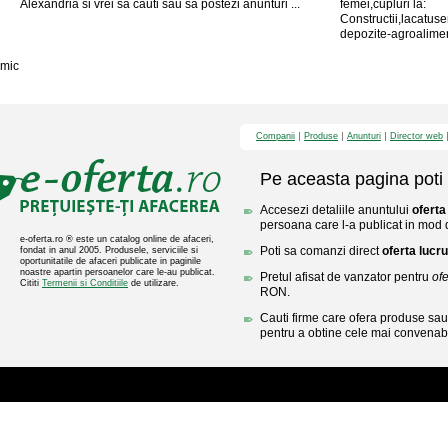
Alexandria si vrei sa cauti sau sa postezi anunturi ...
femei,cupluri la:
Constructii,lacatuser
depozite-agroalimen
mic
Companii
Produse
Anunturi
Director web
Pe aceasta pagina poti 
Accesezi detaliile anuntului
oferta
persoana care l-a publicat in mod di
e-oferta.ro ® este un catalog online de afaceri,
Poti sa comanzi direct
oferta lucru
fondat in anul 2005. Produsele, serviciile si
oportunitatile de afaceri publicate in paginile
noastre apartin persoanelor care le-au publicat.
Pretul afisat de vanzator pentru
ofe
Cititi
Termenii si Conditiile
de utilizare.
RON.
Cauti firme care ofera produse sau 
pentru a obtine cele mai convenabi