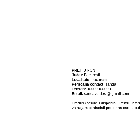
PRET:
0
RON
Judet:
Bucuresti
Localitate:
bucuresti
Persoana contact:
sanda
Telefon:
00000000000
Email:
sandavaides @ gmail.com
Produs / serviciu
disponibil
. Pentru info
va rugam contactati persoana care a pub