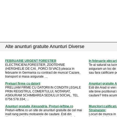
Alte anunturi gratuite Anunturi Diverse
FEBRUARIE URGENT FORESTIER
In februarie plecar
ELECTRICIENI,FORESTIER, ZOOTEHNIE
Te-ai saturat sa lucr
(HERGHELIE DE CAI , PORCI SI VACI) pleaca in
asiguram un loc de m
februarie in Germania cu contract de munca! Cazare,
sau fara calificare p
transport si masa asigurate. ...
Preluari firme cu datorii
Anunturi gratuite Ar
PRELUAM FIRME CU DATORII IN CONDITII LEGALE
Esti din Arad si vre
PRIN REGISTRUL COMERTULUI, NOTARIAT,
site bine pozitionat
ASIGURAM SCHIMBAREA SEDIULUI SOCIAL. TEL.
cautare? Intra acum p
0756.578.334; ...
Anunturi gratuite Alexandria, Preturi-ieftine.ro
Muncitori:calificati
Preturi-ieftine.ro un site de anunturi gratuite de cel mai
Strainatate;
inalt rang pentru motoarele de cautare. Esti din
Locuri de munca in 