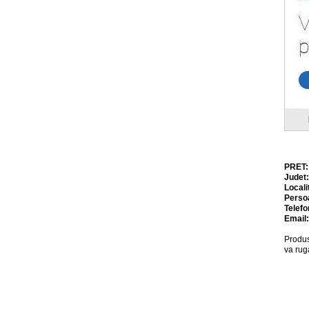
PRET
Judet
Locali
Perso
Telefo
Email
Produs
va rug