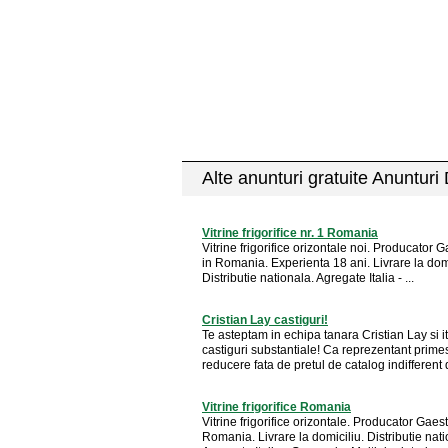
Alte anunturi gratuite Anunturi
Vitrine frigorifice nr. 1 Romania
Vitrine frigorifice orizontale noi. Producator Ga
in Romania. Experienta 18 ani. Livrare la domi
Distributie nationala. Agregate Italia - ...
Cristian Lay castiguri!
Te asteptam in echipa tanara Cristian Lay si it
castiguri substantiale! Ca reprezentant prime
reducere fata de pretul de catalog indifferent d
Vitrine frigorifice Romania
Vitrine frigorifice orizontale. Producator Gaesti
Romania. Livrare la domiciliu. Distributie nati