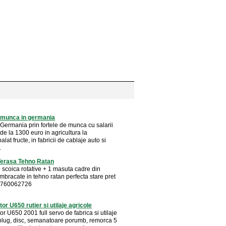
e munca in germania
 Germania prin fortele de munca cu salarii
de la 1300 euro in agricultura la
alat fructe, in fabricii de cablaje auto si
.
Terasa Tehno Ratan
tip scoica rotative + 1 masuta cadre din
mbracate in tehno ratan perfecta stare pret
 0760062726
or U650 rutier si utilaje agricole
or U650 2001 full servo de fabrica si utilaje
 plug, disc, semanatoare porumb, remorca 5