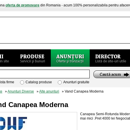
buna
oferta de promovare
din Romania - acum 100% personalizabila pentru aface
ista firme
Catalog produse
Anunturi gratuite
te
»
Anunturi Diverse
»
Alte anunturi
» Vand Canapea Moderna
nd Canapea Moderna
Canapea Semi-Rotunda Moderna. 
mai mici .Pret 4000 lei Negoci