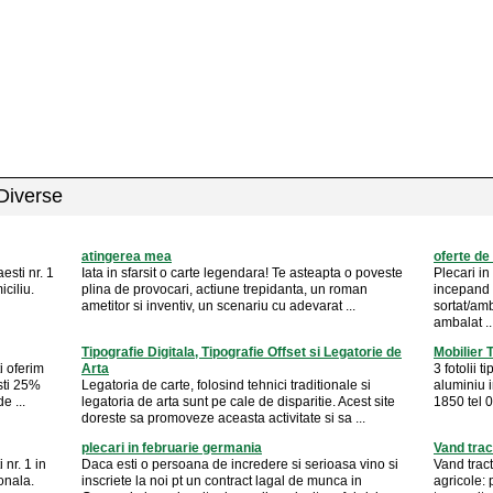
 Diverse
atingerea mea
oferte d
esti nr. 1
Iata in sfarsit o carte legendara! Te asteapta o poveste
Plecari in
ciliu.
plina de provocari, actiune trepidanta, un roman
incepand 
ametitor si inventiv, un scenariu cu adevarat ...
sortat/amb
ambalat ..
Tipografie Digitala, Tipografie Offset si Legatorie de
Mobilier 
i oferim
Arta
3 fotolii 
sti 25%
Legatoria de carte, folosind tehnici traditionale si
aluminiu i
e ...
legatoria de arta sunt pe cale de disparitie. Acest site
1850 tel
doreste sa promoveze aceasta activitate si sa ...
plecari in februarie germania
Vand tract
 nr. 1 in
Daca esti o persoana de incredere si serioasa vino si
Vand tract
onala.
inscriete la noi pt un contract lagal de munca in
agricole: