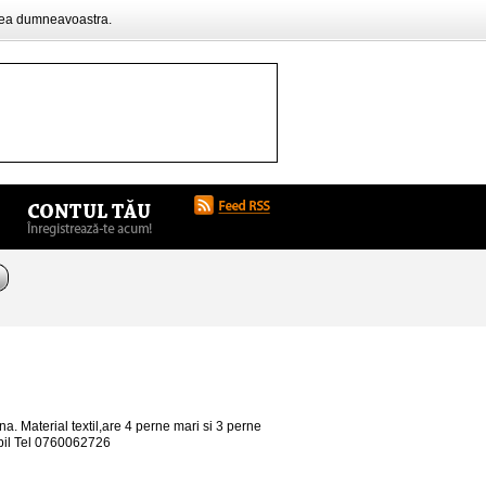
rea dumneavoastra.
Material textil,are 4 perne mari si 3 perne
abil Tel 0760062726