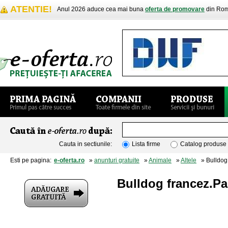
ATENTIE!
Anul 2026 aduce cea mai buna
oferta de promovare
din Rom
Cauta in sectiunile:
Lista firme
Catalog produse
Esti pe pagina:
e-oferta.ro
»
anunturi gratuite
»
Animale
»
Altele
» Bulldog 
Bulldog francez.Pa