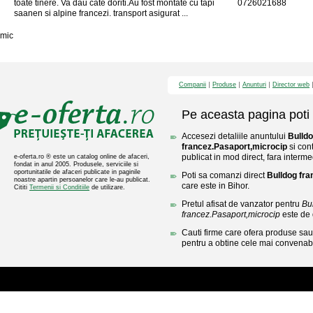
toate tinere. Va dau cate doriti.Au fost montate cu tapi
0726021688
saanen si alpine francezi. transport asigurat ...
mic
Companii
Produse
Anunturi
Director web
Pe aceasta pagina poti 
Accesezi detaliile anuntului
Bulld
francez.Pasaport,microcip
si con
publicat in mod direct, fara interme
e-oferta.ro ® este un catalog online de afaceri,
fondat in anul 2005. Produsele, serviciile si
oportunitatile de afaceri publicate in paginile
Poti sa comanzi direct
Bulldog fra
noastre apartin persoanelor care le-au publicat.
care este in Bihor.
Cititi
Termenii si Conditiile
de utilizare.
Pretul afisat de vanzator pentru
Bu
francez.Pasaport,microcip
este de
Cauti firme care ofera produse sau 
pentru a obtine cele mai convenabi