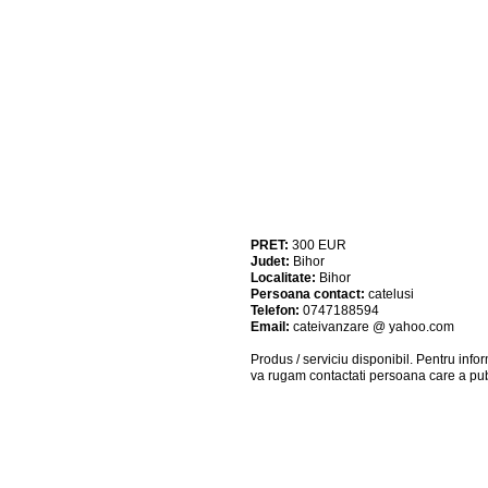
PRET:
300
EUR
Judet:
Bihor
Localitate:
Bihor
Persoana contact:
catelusi
Telefon:
0747188594
Email:
cateivanzare @ yahoo.com
Produs / serviciu
disponibil
. Pentru info
va rugam contactati persoana care a pub