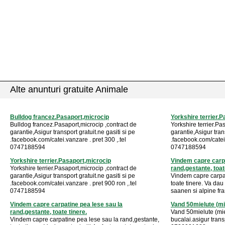
Alte anunturi gratuite Animale
Bulldog francez.Pasaport,microcip
Yorkshire terrier.
Bulldog francez.Pasaport,microcip ,contract de
Yorkshire terrier.Pa
garantie,Asigur transport gratuit.ne gasiti si pe
garantie,Asigur trans
.facebook.com/catei.vanzare . pret 300 ,.tel
.facebook.com/catei.
0747188594
0747188594
Yorkshire terrier.Pasaport,microcip
Vindem capre carpa
Yorkshire terrier.Pasaport,microcip ,contract de
rand,gestante, toat
garantie,Asigur transport gratuit.ne gasiti si pe
Vindem capre carpat
.facebook.com/catei.vanzare . pret 900 ron ,.tel
toate tinere. Va dau 
0747188594
saanen si alpine fran
Vindem capre carpatine pea lese sau la
Vand 50mielute (mi
rand,gestante, toate tinere.
Vand 50mielute (mie
Vindem capre carpatine pea lese sau la rand,gestante,
bucalai.asigur transp