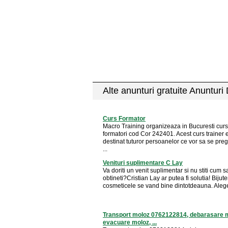
Alte anunturi gratuite Anunturi
Curs Formator
Macro Training organizeaza in Bucuresti curs
formatori cod Cor 242401. Acest curs trainer 
destinat tuturor persoanelor ce vor sa se pre
...
Venituri suplimentare C Lay
Va doriti un venit suplimentar si nu stiti cum sa
obtineti?Cristian Lay ar putea fi solutia! Bijuter
cosmeticele se vand bine dintotdeauna. Alege 
Transport moloz 0762122814, debarasare 
evacuare moloz, ...