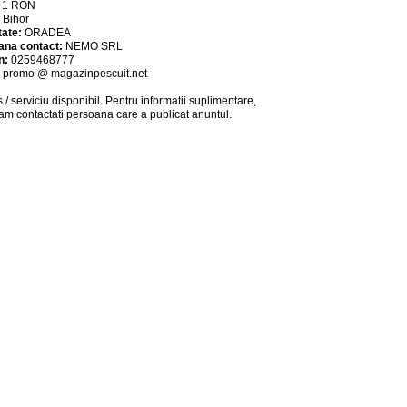
:
1
RON
:
Bihor
tate:
ORADEA
ana contact:
NEMO SRL
n:
0259468777
:
promo @ magazinpescuit.net
 / serviciu
disponibil
. Pentru informatii suplimentare,
am contactati persoana care a publicat anuntul.