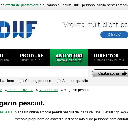
buna
oferta de promovare
din Romania - acum 100% personalizabila pentru aface
ista firme
Catalog produse
Anunturi gratuite
te
»
Anunturi Diverse
»
Alte anunturi
» Magazin pescuit.
gazin pescuit.
Magazin online articole pentru pescuit de inalta calitate . Detalii http:/
Aceasta propunere de afaceri a fost accesata si de persoane care cautau: