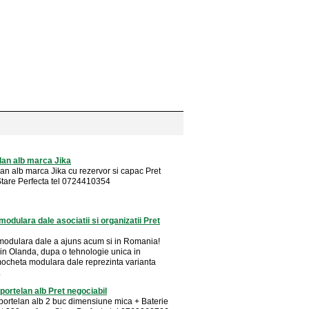
lan alb marca Jika
an alb marca Jika cu rezervor si capac Pret
Stare Perfecta tel 0724410354
odulara dale asociatii si organizatii Pret
odulara dale a ajuns acum si in Romania!
 in Olanda, dupa o tehnologie unica in
ocheta modulara dale reprezinta varianta
.
portelan alb Pret negociabil
portelan alb 2 buc dimensiune mica + Baterie