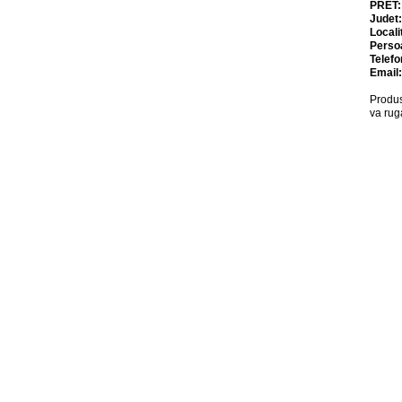
PRET
Judet
Locali
Perso
Telefo
Email
Produs
va rug