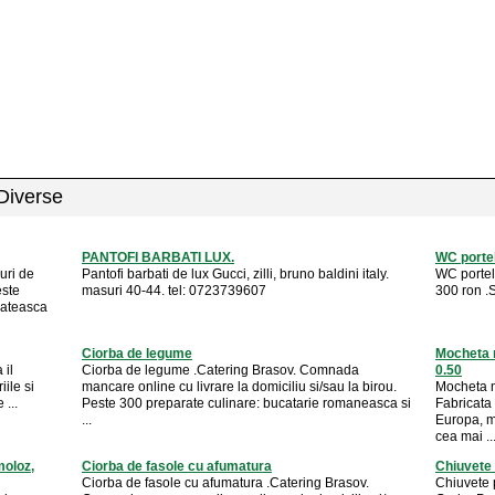
 Diverse
PANTOFI BARBATI LUX.
WC porte
uri de
Pantofi barbati de lux Gucci, zilli, bruno baldini italy.
WC portel
este
masuri 40-44. tel: 0723739607
300 ron .
gateasca
Ciorba de legume
Mocheta m
 il
Ciorba de legume .Catering Brasov. Comnada
0.50
iile si
mancare online cu livrare la domiciliu si/sau la birou.
Mocheta m
...
Peste 300 preparate culinare: bucatarie romaneasca si
Fabricata
...
Europa, m
cea mai ..
moloz,
Ciorba de fasole cu afumatura
Chiuvete 
Ciorba de fasole cu afumatura .Catering Brasov.
Chiuvete 