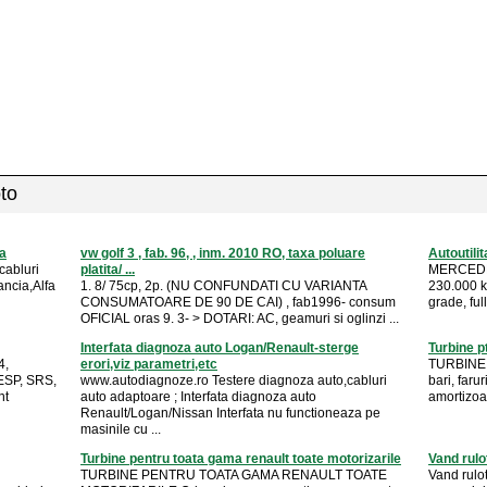
oto
ia
vw golf 3 , fab. 96, , inm. 2010 RO, taxa poluare
Autoutilit
cabluri
platita/ ...
MERCEDE
ancia,Alfa
1. 8/ 75cp, 2p. (NU CONFUNDATI CU VARIANTA
230.000 km
CONSUMATOARE DE 90 DE CAI) , fab1996- consum
grade, ful
OFICIAL oras 9. 3- > DOTARI: AC, geamuri si oglinzi ...
Interfata diagnoza auto Logan/Renault-sterge
Turbine 
4,
erori,viz parametri,etc
TURBINE 
 ESP, SRS,
www.autodiagnoze.ro Testere diagnoza auto,cabluri
bari, faru
nt
auto adaptoare ; Interfata diagnoza auto
amortizoar
Renault/Logan/Nissan Interfata nu functioneaza pe
masinile cu ...
Turbine pentru toata gama renault toate motorizarile
Vand rulo
TURBINE PENTRU TOATA GAMA RENAULT TOATE
Vand rulo