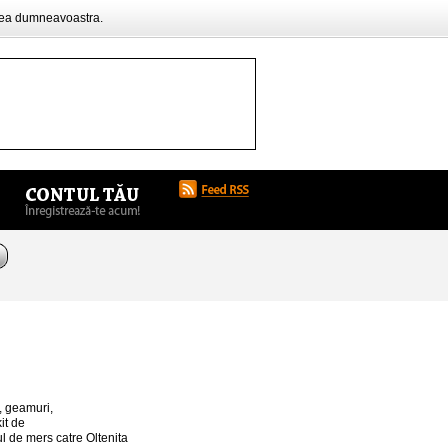
rea dumneavoastra.
i, geamuri,
it de
l de mers catre Oltenita