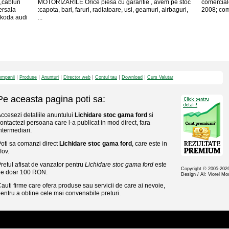
,cabluri
MOTORIZARILE Orice piesa cu garantie , avem pe stoc
comerciale
ersala
:capota, bari, faruri, radiatoare, usi, geamuri, airbaguri,
2008; compl
skoda audi
...
mpanii
Produse
Anunturi
Director web
Contul tau
Download
Curs Valutar
Pe aceasta pagina poti sa:
ccesezi detaliile anuntului
Lichidare stoc gama ford
si
ontactezi persoana care l-a publicat in mod direct, fara
ntermediari.
oti sa comanzi direct
Lichidare stoc gama ford
, care este in
lfov.
retul afisat de vanzator pentru
Lichidare stoc gama ford
este
Copyright © 2005-20
de doar 100 RON.
Design / AI: Viorel M
auti firme care ofera produse sau servicii de care ai nevoie,
entru a obtine cele mai convenabile preturi.