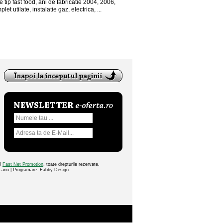
 tip fast food, ani de fabricatie 2004, 2006,
et utilate, instalatie gaz, electrica, ...
26
Fast Net Promotion
, toate drepturile rezervate.
ocanu | Programare: Fabby Design