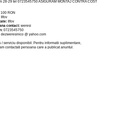
 km 28-29 tel 0723545750 ASIGURAM MONTAJ CONTRA COST
:
100
RON
:
Ilfov
tate:
Ilfov
ana contact:
weresi
n:
0723545750
:
dezweresinico @ yahoo.com
 / serviciu
disponibil
. Pentru informatii suplimentare,
am contactati persoana care a publicat anuntul.