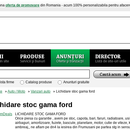
buna
oferta de promovare
din Romania - acum 100% personalizabila pentru aface
ista firme
Catalog produse
Anunturi gratuite
te
»
Auto / Moto
»
Vanzari auto
» Lichidare stoc gama ford
hidare stoc gama ford
LICHIDARE STOC GAMA FORD
Orice piesa cu garantie , avem pe stoc, capota, bari, faruri, radiatoare, us
airbaguri, amortizoare, fuzete, bascule, planetare, motor, cutie de viteze, k
ambreaj,, ne aflam pe dn4 la iesirea din Frumusani pe partea stg in sensu