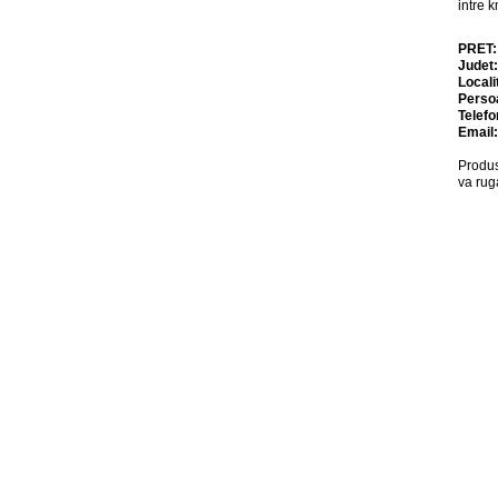
intre
PRET
Judet
Locali
Perso
Telefo
Email
Produs
va rug