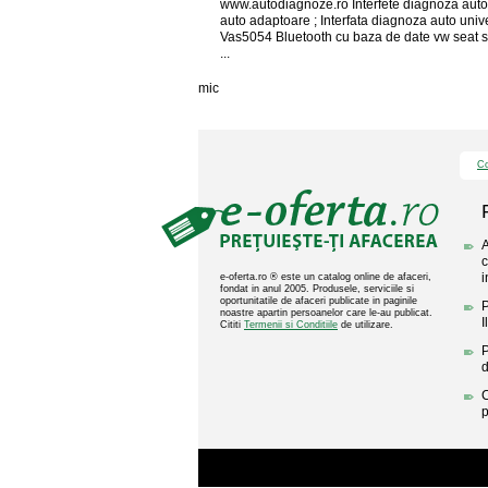
www.autodiagnoze.ro Interfete diagnoza auto
auto adaptoare ; Interfata diagnoza auto univ
Vas5054 Bluetooth cu baza de date vw seat 
...
mic
Co
A
c
i
e-oferta.ro ® este un catalog online de afaceri,
fondat in anul 2005. Produsele, serviciile si
oportunitatile de afaceri publicate in paginile
P
noastre apartin persoanelor care le-au publicat.
I
Cititi
Termenii si Conditiile
de utilizare.
P
C
p