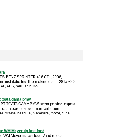
ara
S-BENZ SPRINTER 416 CDi, 2006,
, instalatie frig Thermoking de la -28 la +20
l el., ABS, nerulat in Ro
pt toata gama bmw
PT TOATA GAMA BMW avem pe stoc: capota,
ri, radiatoare, usi, geamuri, airbaguri,
e, fuzete, bascule, planetare, motor, cutie ...
te WM Meyer tip fast food
te WM Meyer tip fast food Vand rulote