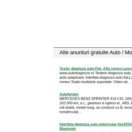
Alte anunturi gratuite Auto / M
Tester diagnoza auto Fiat ,Alfa romeo,Lanc
www.autodiagnoze.ro Testere diagnoza auto,
auto adaptoare; Interfata diagnoza auto fiat,L
romeo-Toate modelele suportate: Video de ...
Autofurgon
MERCEDES-BENZ SPRINTER 416 CDi, 200
202.000 km, a.c., geamuri si oglinzi el., ABS,
roti duble, model lung, se conduce cu B, rece
inmatriculat, ...
Interfata diagnoza auto universala Vas5054
Bluetooth