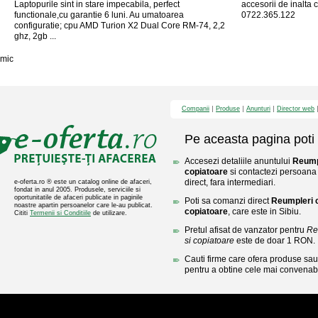
Laptopurile sint in stare impecabila, perfect
accesorii de inalta c
functionale,cu garantie 6 luni. Au umatoarea
0722.365.122
configuratie; cpu AMD Turion X2 Dual Core RM-74, 2,2
ghz, 2gb ...
mic
Companii
Produse
Anunturi
Director web
Pe aceasta pagina poti 
Accesezi detaliile anuntului
Reump
copiatoare
si contactezi persoana 
direct, fara intermediari.
e-oferta.ro ® este un catalog online de afaceri,
fondat in anul 2005. Produsele, serviciile si
oportunitatile de afaceri publicate in paginile
Poti sa comanzi direct
Reumpleri 
noastre apartin persoanelor care le-au publicat.
copiatoare
, care este in Sibiu.
Cititi
Termenii si Conditiile
de utilizare.
Pretul afisat de vanzator pentru
Re
si copiatoare
este de doar 1 RON.
Cauti firme care ofera produse sau 
pentru a obtine cele mai convenabi