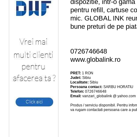
dispozitie, intr-o gama l
pentru refill, cartuse co
mic. GLOBAL INK reump
bune preturi de pe piata
0726746648
www.globalink.ro
PRET:
1
RON
Judet:
Sibiu
Localitate:
Sibiu
Persoana contact:
SARBU HORATIU
Telefon:
0726746648
Email:
vanzari_globalink @ yahoo.com
Produs / serviciu
disponibil
. Pentru info
va rugam contactati persoana care a pub