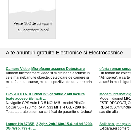
Alte anunturi gratuite Electronice si Electrocasnice
Camere Video, Microfoane ascunse Detectoare
oferta roman senza
Vindem microcamere video si microfoane ascunse in
Un roman de colectie
cele mai nebanuite obiecte, detectoare de camere si
“Atingerea”, o carte
microfoane ascunse, microdispozitive de urmarire prin
acum! In mod sigur iti
...
GPS AUTO NOU PilotOn 5 garantie 2 ani factura
Modem internet di
toate accesoriile harti ...
Modem diginet MF11
Navigatie GPS Auto HD 5 NOUA!!! - model PilotOn-
ESTE DECODAT, Ora
GoCar S5 - 128 mb RAM, 533 MHz, 4 GB. - 299 lei.
RDS-RCS,m function
Toate aparatele sunt cu certificat de garantie si factura!
sau din alta ...
...
Laptop Hp 6735B, 2,2ghz, 2gb,160g,15,4, ati hd 3200,
Sailebao , magazin 
3G, Web, 799lei, ...
E-tigara.eu comercia