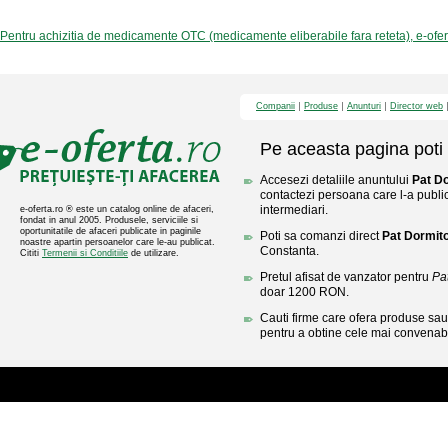
Pentru achizitia de medicamente OTC (medicamente eliberabile fara reteta), e-ofe
Companii
Produse
Anunturi
Director web
Pe aceasta pagina poti 
Accesezi detaliile anuntului
Pat Do
contactezi persoana care l-a public
intermediari.
e-oferta.ro ® este un catalog online de afaceri,
fondat in anul 2005. Produsele, serviciile si
oportunitatile de afaceri publicate in paginile
Poti sa comanzi direct
Pat Dormito
noastre apartin persoanelor care le-au publicat.
Constanta.
Cititi
Termenii si Conditiile
de utilizare.
Pretul afisat de vanzator pentru
Pa
doar 1200 RON.
Cauti firme care ofera produse sau 
pentru a obtine cele mai convenabi