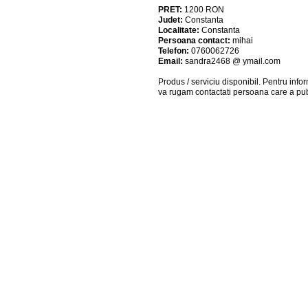
PRET:
1200
RON
Judet:
Constanta
Localitate:
Constanta
Persoana contact:
mihai
Telefon:
0760062726
Email:
sandra2468 @ ymail.com
Produs / serviciu
disponibil
. Pentru info
va rugam contactati persoana care a pub