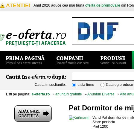
ATENTIE!
Anul 2026 aduce cea mai buna
oferta de promovare
din Rom
Cauta in sectiunile:
Lista firme
Catalog produse
Esti pe pagina:
e-oferta.ro
»
anunturi gratuite
»
Anunturi Diverse
»
Alte anu
Pat Dormitor de mi
Vand Pat dormitor de mij
Stare perfecta
Pret 1200