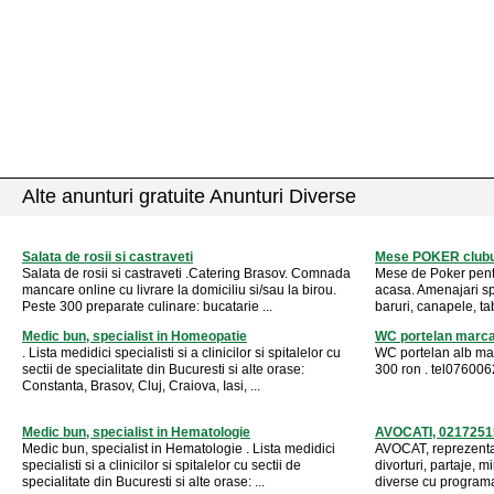
Alte anunturi gratuite Anunturi Diverse
Salata de rosii si castraveti
Mese POKER clubur
Salata de rosii si castraveti .Catering Brasov. Comnada
Mese de Poker pentr
mancare online cu livrare la domiciliu si/sau la birou.
acasa. Amenajari spa
Peste 300 preparate culinare: bucatarie ...
baruri, canapele, ta
Medic bun, specialist in Homeopatie
WC portelan marca
. Lista medidici specialisti si a clinicilor si spitalelor cu
WC portelan alb mar
sectii de specialitate din Bucuresti si alte orase:
300 ron . tel07600
Constanta, Brasov, Cluj, Craiova, Iasi, ...
Medic bun, specialist in Hematologie
AVOCATI, 0217251
Medic bun, specialist in Hematologie . Lista medidici
AVOCAT, reprezentar
specialisti si a clinicilor si spitalelor cu sectii de
divorturi, partaje, mi
specialitate din Bucuresti si alte orase: ...
diverse cu programar