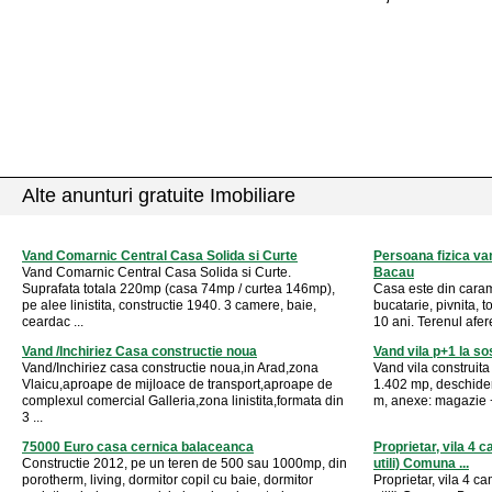
Alte anunturi gratuite Imobiliare
Vand Comarnic Central Casa Solida si Curte
Persoana fizica va
Vand Comarnic Central Casa Solida si Curte.
Bacau
Suprafata totala 220mp (casa 74mp / curtea 146mp),
Casa este din caram
pe alee linistita, constructie 1940. 3 camere, baie,
bucatarie, pivnita, to
ceardac ...
10 ani. Terenul afer
Vand /Inchiriez Casa constructie noua
Vand vila p+1 la s
Vand/Inchiriez casa constructie noua,in Arad,zona
Vand vila construita
Vlaicu,aproape de mijloace de transport,aproape de
1.402 mp, deschider
complexul comercial Galleria,zona linistita,formata din
m, anexe: magazie + 
3 ...
75000 Euro casa cernica balaceanca
Proprietar, vila 4
Constructie 2012, pe un teren de 500 sau 1000mp, din
utili) Comuna ...
porotherm, living, dormitor copil cu baie, dormitor
Proprietar, vila 4 