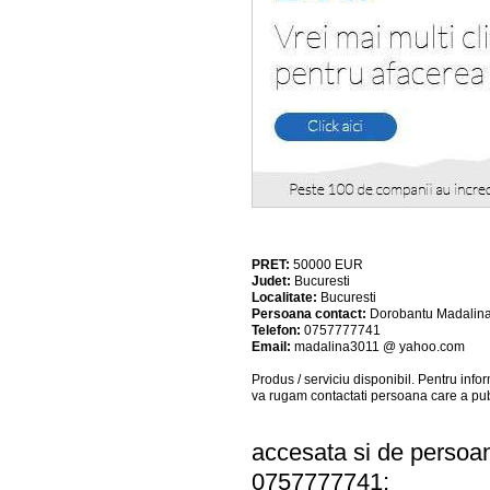
PRET:
50000
EUR
Judet:
Bucuresti
Localitate:
Bucuresti
Persoana contact:
Dorobantu Madalin
Telefon:
0757777741
Email:
madalina3011 @ yahoo.com
Produs / serviciu
disponibil
. Pentru info
va rugam contactati persoana care a pub
accesata si de persoa
0757777741;