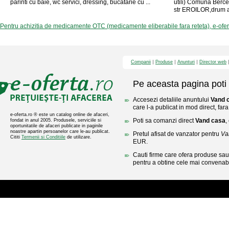
parinti cu baie, wc servici, dressing, bucatarie cu ...
utili) Comuna Berce
str EROILOR,drum asfa
Pentru achizitia de medicamente OTC (medicamente eliberabile fara reteta), e-ofe
Companii
Produse
Anunturi
Director web
Pe aceasta pagina poti 
Accesezi detaliile anuntului
Vand 
care l-a publicat in mod direct, fara
e-oferta.ro ® este un catalog online de afaceri,
Poti sa comanzi direct
Vand casa
,
fondat in anul 2005. Produsele, serviciile si
oportunitatile de afaceri publicate in paginile
noastre apartin persoanelor care le-au publicat.
Pretul afisat de vanzator pentru
Va
Cititi
Termenii si Conditiile
de utilizare.
EUR.
Cauti firme care ofera produse sau 
pentru a obtine cele mai convenabi