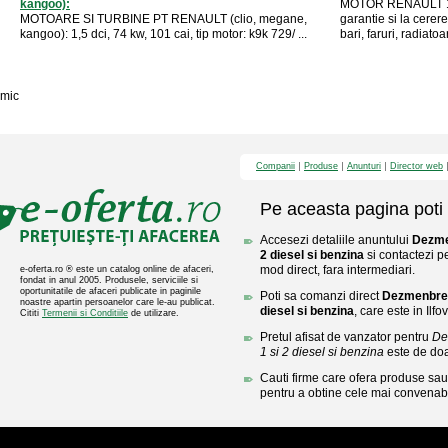
kangoo):
MOTOR RENAULT 1,
MOTOARE SI TURBINE PT RENAULT (clio, megane,
garantie si la cerer
kangoo): 1,5 dci, 74 kw, 101 cai, tip motor: k9k 729/ ...
bari, faruri, radiatoa
mic
Companii
Produse
Anunturi
Director web
Pe aceasta pagina poti 
Accesezi detaliile anuntului
Dezme
2 diesel si benzina
si contactezi p
mod direct, fara intermediari.
e-oferta.ro ® este un catalog online de afaceri,
fondat in anul 2005. Produsele, serviciile si
oportunitatile de afaceri publicate in paginile
Poti sa comanzi direct
Dezmenbrez
noastre apartin persoanelor care le-au publicat.
diesel si benzina
, care este in Ilfov
Cititi
Termenii si Conditiile
de utilizare.
Pretul afisat de vanzator pentru
De
1 si 2 diesel si benzina
este de do
Cauti firme care ofera produse sau 
pentru a obtine cele mai convenabi