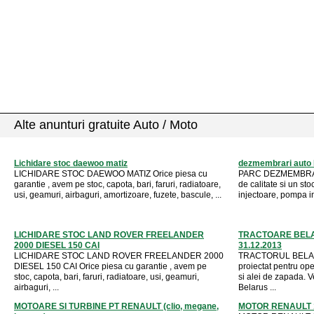
Alte anunturi gratuite Auto / Moto
Lichidare stoc daewoo matiz
dezmembrari auto
LICHIDARE STOC DAEWOO MATIZ Orice piesa cu
PARC DEZMEMBRAR
garantie , avem pe stoc, capota, bari, faruri, radiatoare,
de calitate si un st
usi, geamuri, airbaguri, amortizoare, fuzete, bascule, ...
injectoare, pompa inj
LICHIDARE STOC LAND ROVER FREELANDER
TRACTOARE BEL
2000 DIESEL 150 CAI
31.12.2013
LICHIDARE STOC LAND ROVER FREELANDER 2000
TRACTORUL BELAR
DIESEL 150 CAI Orice piesa cu garantie , avem pe
proiectat pentru ope
stoc, capota, bari, faruri, radiatoare, usi, geamuri,
si alei de zapada. V
airbaguri, ...
Belarus ...
MOTOARE SI TURBINE PT RENAULT (clio, megane,
MOTOR RENAULT 1