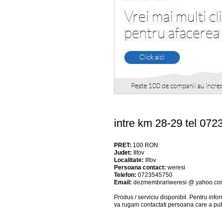
intre km 28-29 tel
PRET:
100
RON
Judet:
Ilfov
Localitate:
Ilfov
Persoana contact:
weresi
Telefon:
0723545750
Email:
dezmembrariweresi @ yahoo.c
Produs / serviciu
disponibil
. Pentru info
va rugam contactati persoana care a pub