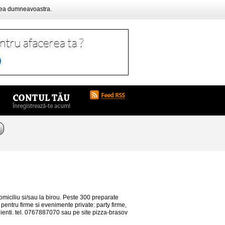
rea dumneavoastra.
iciliu si/sau la birou. Peste 300 preparate
entru firme si evenimente private: party firme,
 clienti. tel. 0767887070 sau pe site pizza-brasov