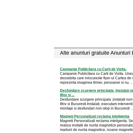
Alte anunturi gratuite Anunturi
Campanie Publicitara cu Carti de Vizita.
Campanie Publicitara cu Carti de Vizita. Unea
deosebita care inlocuieste flyer-ul Cartea de v
reprezinta imaginea firmei, persoanei si nu ...
Desfundare scurgere principala ;instalati n
Ilfov si ...
Desfundare scurgere principala ;instalati non
Ilfov si Bucuresti.Instalati; executam interventi
montaje si desfundari non-stop in Bucuresti ..
Magneti Personalizati reclama inteligenta
Magneti Personalizati reclama inteligenta. Se
realiza invitatii de nunta magnetice personali
marturii de nunta magnetice, icoane magnetice