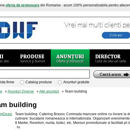
buna
oferta de promovare
din Romania - acum 100% personalizabila pentru aface
ista firme
Catalog produse
Anunturi gratuite
te
»
Anunturi Diverse
»
Alte anunturi
» Team building
am building
Team building .Catering Brasov. Comnada mancare online cu livrare la dom
culinare: bucatarie romaneasca si internationala. Organizam evenimente p
8 Martie, Revelion, nunta, botez, etc. Meniuri promotionale si facilitati pt
. ro.