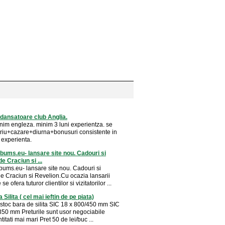
dansatoare club Anglia.
inim engleza. minim 3 luni experientza. se
ariu+cazare+diurna+bonusuri consistente in
 experienta.
ums.eu- lansare site nou. Cadouri si
e Craciun si ...
ums.eu- lansare site nou. Cadouri si
de Craciun si Revelion.Cu ocazia lansarii
 se ofera tuturor clientilor si vizitatorilor ...
Silita ( cel mai ieftin de pe piata)
 stoc bara de silita SIC 18 x 800/450 mm SIC
350 mm Preturile sunt usor negociabile
titati mai mari Pret 50 de lei/buc ...