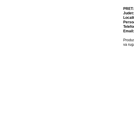
PRET
Judet
Locali
Perso
Telefo
Email
Produs
va rug