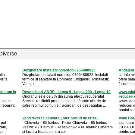
 Diverse
Dezghetare instalatii non-stop 0766488925
Angajam 
lta
Dezghetare instalatii non-stop 0766488925. Instalati
cerinte m
izita
termice si sanitare in Domnesti; Brsgadiru; Mihailesti;
ofera sal
Varteju; ...
functie de
on-stop in
Revendicari ANRP - Legea 9 - Legea 290 - Legea 10
www.cdalb
Onorariul este de 8% din suma efectiv recuperata!
reduceri d
-stop in
Servicii: restituirii proprietatilor confiscate abuziv de
www.cdalb
; reparati;
catre regimul comunist ; acordarii de despagubiri ...
reduceri 
.
noului site
Vand diverse sanitare ( ofer preturi de criza)
Vand Bara 
 pot
- Chiuveta = 65 lei/buc - Picior Chiuveta = 65 lei/buc -
Lichidare
zate,
Vas wc = 70 lei/buc - Rezervor wc = 60 lei/buc Eliberam
18 x 400/
, ...
si factura fiscala pentru cei ...
pentru can