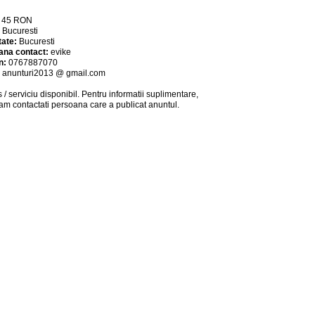
:
45
RON
:
Bucuresti
tate:
Bucuresti
ana contact:
evike
n:
0767887070
:
anunturi2013 @ gmail.com
 / serviciu
disponibil
. Pentru informatii suplimentare,
am contactati persoana care a publicat anuntul.