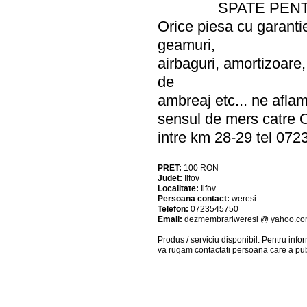
SPATE PENT
Orice piesa cu garantie
geamuri,
airbaguri, amortizoare,
de
ambreaj etc... ne afla
sensul de mers catre O
intre km 28-29 tel
PRET:
100
RON
Judet:
Ilfov
Localitate:
Ilfov
Persoana contact:
weresi
Telefon:
0723545750
Email:
dezmembrariweresi @ yahoo.c
Produs / serviciu
disponibil
. Pentru info
va rugam contactati persoana care a pub