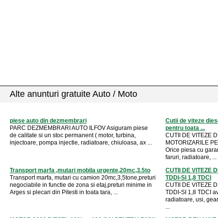
Alte anunturi gratuite Auto / Moto
piese auto din dezmembrari
Cutii de viteze dies
PARC DEZMEMBRARI AUTO ILFOV Asiguram piese
pentru toata ...
de calitate si un stoc permanent ( motor, turbina,
CUTII DE VITEZE 
injectoare, pompa injectie, radiatoare, chiuloasa, ax ...
MOTORIZARILE P
Orice piesa cu garan
faruri, radiatoare, ...
Transport marfa ,mutari mobila urgente,20mc,3.5to
CUTII DE VITEZE 
Transport marfa, mutari cu camion 20mc,3,5tone,preturi
TDDI-SI 1,8 TDCI
negociabile in functie de zona si etaj,preturi minime in
CUTII DE VITEZE 
Arges si plecari din Pitesti in toata tara, ...
TDDI-SI 1,8 TDCI ave
radiatoare, usi, gea
...