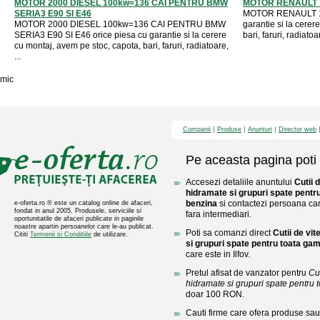
MOTOR 2000 DIESEL 100kw=136 CAI PENTRU BMW
MOTOR RENAULT 1
SERIA3 E90 SI E46
MOTOR RENAULT 1,
MOTOR 2000 DIESEL 100kw=136 CAI PENTRU BMW
garantie si la cerer
SERIA3 E90 SI E46 orice piesa cu garantie si la cerere
bari, faruri, radiatoa
cu montaj, avem pe stoc, capota, bari, faruri, radiatoare,
...
mic
Companii
Produse
Anunturi
Director web
Pe aceasta pagina poti 
Accesezi detaliile anuntului
Cutii 
hidramate si grupuri spate pentr
benzina
si contactezi persoana care
e-oferta.ro ® este un catalog online de afaceri,
fondat in anul 2005. Produsele, serviciile si
fara intermediari.
oportunitatile de afaceri publicate in paginile
noastre apartin persoanelor care le-au publicat.
Poti sa comanzi direct
Cutii de vi
Cititi
Termenii si Conditiile
de utilizare.
si grupuri spate pentru toata ga
care este in Ilfov.
Pretul afisat de vanzator pentru
Cu
hidramate si grupuri spate pentru 
doar 100 RON.
Cauti firme care ofera produse sau 