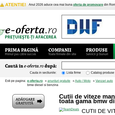
ATENTIE!
Anul 2026 aduce cea mai buna
oferta de promovare
din Rom
Cauta in sectiunile:
Lista firme
Catalog produse
Esti pe pagina:
e-oferta.ro
»
anunturi gratuite
»
Auto / Moto
»
Vanzari auto
»
bmw diesel si benzina
Cutii de viteze man
toata gama bmw die
CUTII DE V