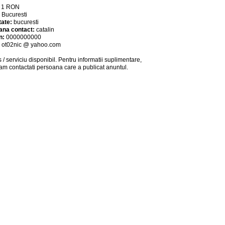
:
1
RON
:
Bucuresti
tate:
bucuresti
ana contact:
catalin
n:
0000000000
:
ot02nic @ yahoo.com
 / serviciu
disponibil
. Pentru informatii suplimentare,
am contactati persoana care a publicat anuntul.