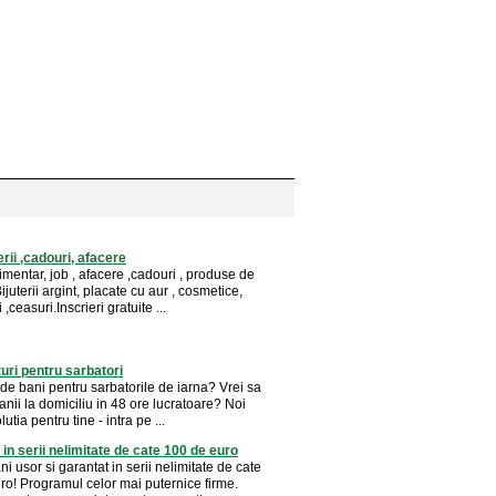
erii ,cadouri, afacere
imentar, job , afacere ,cadouri , produse de
Bijuterii argint, placate cu aur , cosmetice,
,ceasuri.Inscrieri gratuite ...
ri pentru sarbatori
de bani pentru sarbatorile de iarna? Vrei sa
anii la domiciliu in 48 ore lucratoare? Noi
utia pentru tine - intra pe ...
 in serii nelimitate de cate 100 de euro
ni usor si garantat in serii nelimitate de cate
ro! Programul celor mai puternice firme.