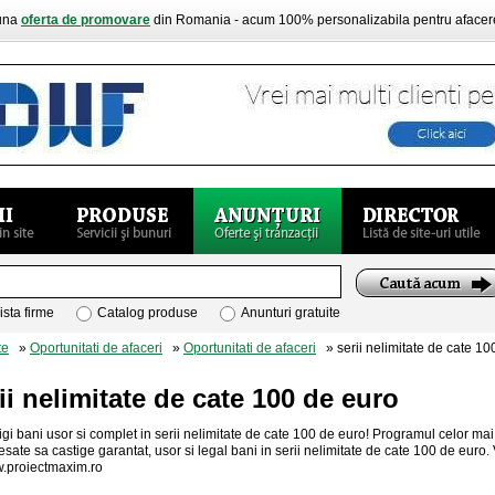
buna
oferta de promovare
din Romania - acum 100% personalizabila pentru aface
ista firme
Catalog produse
Anunturi gratuite
te
»
Oportunitati de afaceri
»
Oportunitati de afaceri
» serii nelimitate de cate 10
ii nelimitate de cate 100 de euro
igi bani usor si complet in serii nelimitate de cate 100 de euro! Programul celor m
esate sa castige garantat, usor si legal bani in serii nelimitate de cate 100 de euro. 
.proiectmaxim.ro