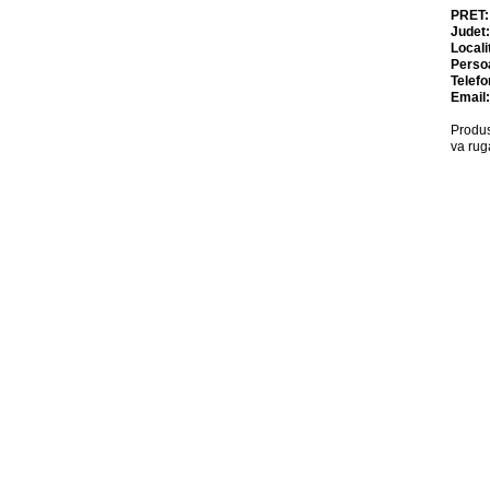
PRET
Judet
Locali
Perso
Telefo
Email
Produs
va rug