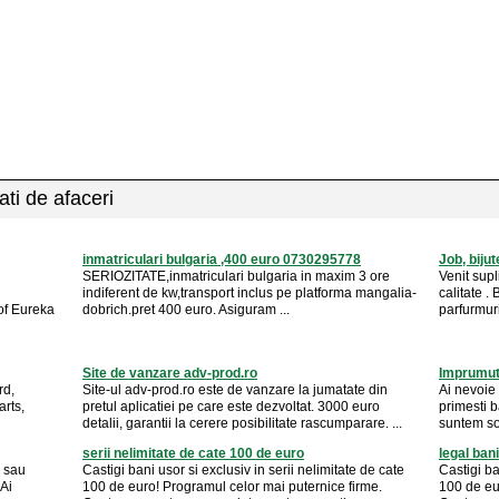
ati de afaceri
inmatriculari bulgaria ,400 euro 0730295778
Job, bijut
SERIOZITATE,inmatriculari bulgaria in maxim 3 ore
Venit supl
indiferent de kw,transport inclus pe platforma mangalia-
calitate . 
of Eureka
dobrich.pret 400 euro. Asiguram ...
parfurmuri 
Site de vanzare adv-prod.ro
Imprumutu
rd,
Site-ul adv-prod.ro este de vanzare la jumatate din
Ai nevoie 
arts,
pretul aplicatiei pe care este dezvoltat. 3000 euro
primesti b
detalii, garantii la cerere posibilitate rascumparare. ...
suntem sol
serii nelimitate de cate 100 de euro
legal bani
a sau
Castigi bani usor si exclusiv in serii nelimitate de cate
Castigi ba
 Ai
100 de euro! Programul celor mai puternice firme.
100 de eu