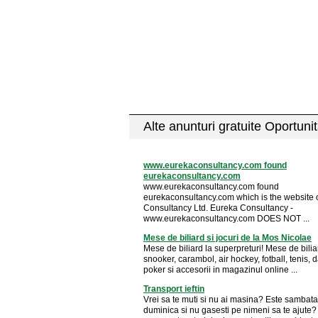
Alte anunturi gratuite Oportunit
www.eurekaconsultancy.com found
eurekaconsultancy.com
www.eurekaconsultancy.com found
eurekaconsultancy.com which is the website 
Consultancy Ltd. Eureka Consultancy -
www.eurekaconsultancy.com DOES NOT ...
Mese de biliard si jocuri de la Mos Nicolae
Mese de biliard la superpreturi! Mese de bilia
snooker, carambol, air hockey, fotball, tenis, d
poker si accesorii in magazinul online ...
Transport ieftin
Vrei sa te muti si nu ai masina? Este sambat
duminica si nu gasesti pe nimeni sa te ajute?